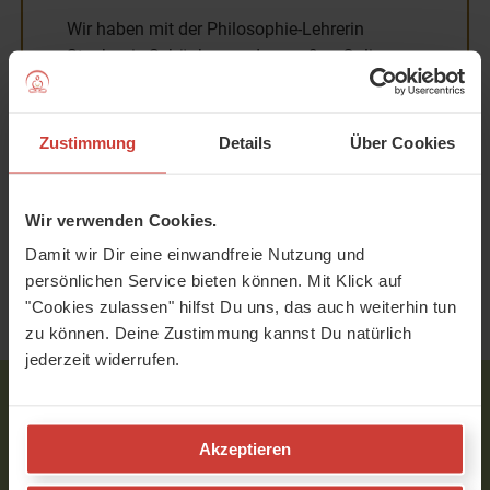
Wir haben mit der Philosophie-Lehrerin
Stephanie Schönberger den großen Online-
Kurs zum Yoga Sutra aufgenommen. Er
besteht aus 33 Videos und 7 Live-Meetings
via Zoom. Wenn Dich das interessieren
Zustimmung
Details
Über Cookies
könnte, schaue doch gleich mal nach, wann
der nächste Kurs-Start ist.
Wir verwenden Cookies.
Hier geht`s zur
Übersicht aller unserer Online-
Programme
Damit wir Dir eine einwandfreie Nutzung und
persönlichen Service bieten können. Mit Klick auf
"Cookies zulassen" hilfst Du uns, das auch weiterhin tun
zu können. Deine Zustimmung kannst Du natürlich
jederzeit widerrufen.
Neu bei uns?
Akzeptieren
Mutter-Element: Blog-Artikel