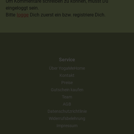
Um Kommentare schreiben zu können, musst Du
eingeloggt sein.
Bitte
logge
Dich zuerst ein bzw. registriere Dich.
Service
Über YogaMeHome
Kontakt
Preise
Gutschein kaufen
Team
AGB
Datenschutzrichtlinie
Widerrufsbelehrung
Impressum