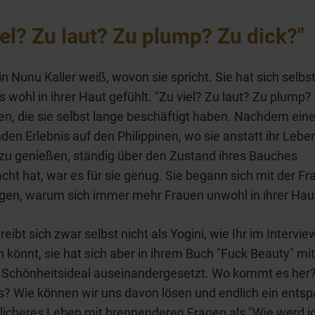
iel? Zu laut? Zu plump? Zu dick?"
in Nunu Kaller weiß, wovon sie spricht. Sie hat sich selbst
 wohl in ihrer Haut gefühlt. "Zu viel? Zu laut? Zu plump?
en, die sie selbst lange beschäftigt haben. Nachdem ei
nden Erlebnis auf den Philippinen, wo sie anstatt ihr Lebe
zu genießen, ständig über den Zustand ihres Bauches
ht hat, war es für sie genug. Sie begann sich mit der Fr
gen, warum sich immer mehr Frauen unwohl in ihrer Haut
eibt sich zwar selbst nicht als Yogini, wie Ihr im Intervie
 könnt, sie hat sich aber in ihrem Buch "Fuck Beauty" mi
 Schönheitsideal auseinandergesetzt. Wo kommt es her?
s? Wie können wir uns davon lösen und endlich ein ents
licheres Leben mit brennenderen Fragen als "Wie werd ic