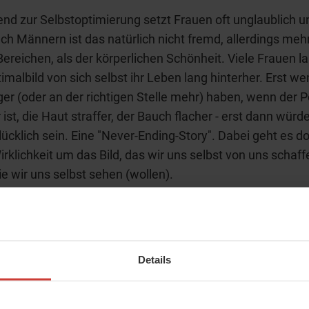
end zur Selbstoptimierung setzt Frauen oft unglaublich u
ch Männern ist das natürlich nicht fremd, allerdings mehr
ereichen, als der körperlichen Schönheit. Viele Frauen l
imalbild von sich selbst ihr Leben lang hinterher. Erst we
ger (oder an der richtigen Stelle mehr) haben, wenn der 
 ist, die Haut straffer, der Bauch flacher - erst dann würd
glücklich sein. Eine "Never-Ending-Story". Dabei geht es d
irklichkeit um das Bild, das wir uns selbst von uns schaff
e wir uns selbst sehen (wollen).
Details