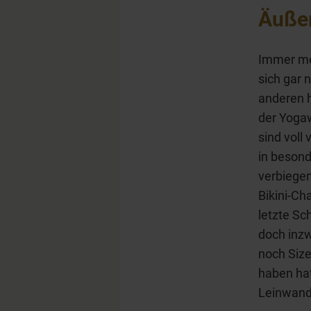
Äußer
Immer meh
sich gar 
anderen h
der Yoga
sind voll
in beson
verbiegen
Bikini-C
letzte S
doch inz
noch Size
haben hat
Leinwand