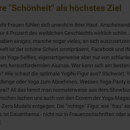
e "Schönheit" als höchstes Ziel
r Frauen fühlen sich unwohl in ihrer Haut. Anscheinend
nur 4 Prozent des weiblichen Geschlechts wirklich schön. 
aben einiges, manche sogar vieles, an sich auszusetzen
welt ist der schöne Schein omnipräsent. Facebook und 
 von Yoga-Selfies, eigenartigerweise aber nur von schlank
ders herausfordernden Asanas. Wer kann sich am besten
? Wie schaut die optimale YogiNi-Figur aus? Stichwort: 
hallenge oder Yoga zum Abnehmen. Wessen Yoga-Panty is
chrei? All das kennt man normalerweise aus dem Showbu
wischen lachen uns auch von den Covern der Yoga-Magaz
-Zero-Models entgegen. Die "richtige" Figur, wie "frau" si
, ist Dauerthema - nicht nur in Frauenzeitschriften oder a
.