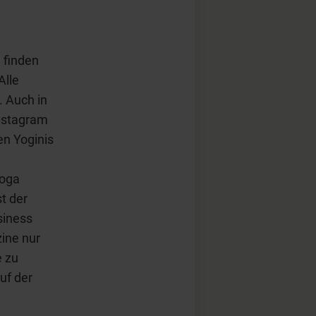
 finden
Alle
. Auch in
INstagram
en Yoginis
Yoga
t der
siness
ine nur
e zu
uf der