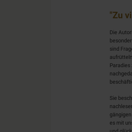
"Zu v
Die Autor
besonders
sind Frag
aufrüttel
Paradies 
nachgedac
beschäfti
Sie beschr
nachlesen
gängigen
es mit un
und glück