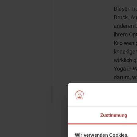
Dieser Tr
Druck. Au
anderen B
ihrem Opt
Kilo weni
knackiger
wirklich 
Yoga in W
darum, wi
Zustimmung
Wir verwenden Cookies.