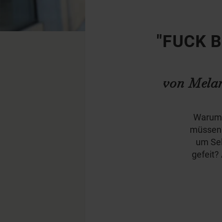
"FUCK B
von Mela
Warum f
müssen? 
um Sel
gefeit?