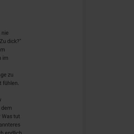
 nie
 Zu dick?"
nem
n im
age zu
 fühlen.
w
t dem
 Was tut
pannteres
h endlich