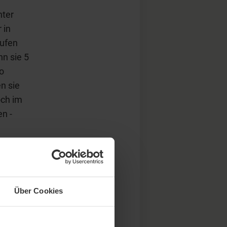
nter
 in
aufen
nn sie 5
Po
en sie
och im
en -
Über Cookies