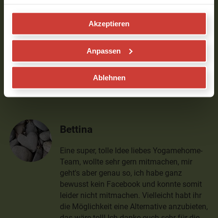
dass heute um 17.00 Uhr das Programm
für die Kinder statt findet. Für eine kurze
Info wäre ich dankbar.
Akzeptieren
Und wie genau gelange ich zur Yoga
Anpassen
Facebook Seite / Gruppe?
Ablehnen
Vielen Dank
Verfasst am 06.04.2020 um 06:30
Bettina
Eine super, tolle Idee liebes Yogamehome-
Team, wollte sehr gern mitmachen, mir
geht's aber genau so, ich habe ganz
bewusst kein Facebook und konnte somit
leider nicht mitmachen. Vielleicht habt ihr
die Möglichkeit eine Alternative anzubieten,
das wäre toll! Ich danke euch sehr für die