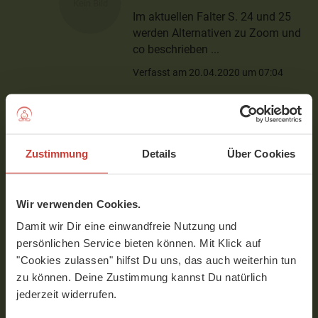
Im aktuellen Falter S. 24 und 25
werden Alternativen zu Zoom und
co beschrieben ...
Verfasst am 20.04.2020 um 07:04
Carola
Zustimmung
Details
Über Cookies
Programm heute:
Philosophie-Vortrag mit Birgit Pöltl über
den kashmirischen Shivaismus und wie er
Wir verwenden Cookies.
unser hetiges Verständnis von Yoga prägt.
Damit wir Dir eine einwandfreie Nutzung und
Mit diesem Link kannst Du teilnehmen:
persönlichen Service bieten können. Mit Klick auf
"Cookies zulassen" hilfst Du uns, das auch weiterhin tun
... ich bin neu hier und frage mich, wann
zu können. Deine Zustimmung kannst Du natürlich
genau ist heute? Gibt es an dieser Stelle
jederzeit widerrufen.
eine Uhrzeit? Denn ursprünglich las ich,