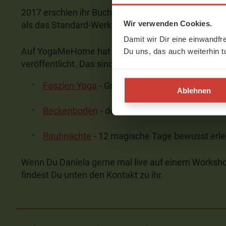
2017 erschien ihr Buch "
Das große Faszien-Yoga-B
Wir verwenden Cookies.
als das Standard-Werk des Faszien-Yoga gilt.
Damit wir Dir eine einwandfr
Auf YogaMeHome hat Daniela Meinl bereits drei ve
Du uns, das auch weiterhin t
veröffentlicht. Das sind:
Faszien-Yoga
- Grundlagen für Deine Yoga-Pra
Ablehnen
Beckenboden
- der Schatz in Deinem Schoß
Rauhnächte
- 12 magische Tage bewusst erl
Wenn Du Daniela gerne mal live auf einem Worksh
findest Du unten den Kontakt zu ihr.