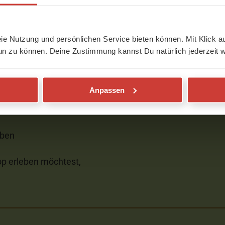
uch
", welches schon jetzt
eie Nutzung und persönlichen Service bieten können. Mit Klick au
rschiedene Online-Kurse
un zu können. Deine Zustimmung kannst Du natürlich jederzeit w
xis
Anpassen
eben
op erleben möchtest,