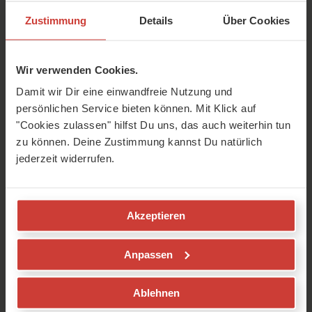
tägliche Routine.
Zustimmung
Details
Über Cookies
Wie kann ich an Pro Age Yoga
teilnehmen?
Wir verwenden Cookies.
Für alle Mitglieder von YogaMeHome ist
Damit wir Dir eine einwandfreie Nutzung und
dieses Yoga-Programm kostenlos. Wenn Du
persönlichen Service bieten können. Mit Klick auf
"Cookies zulassen" hilfst Du uns, das auch weiterhin tun
kein Mitglied werden möchtest, weil Du Dich
zu können. Deine Zustimmung kannst Du natürlich
nur für dieses eine Programm interessierst,
jederzeit widerrufen.
kannst Du auch einen dauerhaften Zugang
zu nur diesem Programm kaufen. Den ersten
Tag kannst Du natürlich kostenlos
Akzeptieren
ausprobieren. Klicke jetzt entweder auf
Programm starten, Programm kaufen oder
Anpassen
Mitglied werden.
Ablehnen
MITGLIED WERDEN