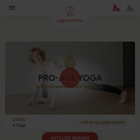
×
0
DAUER:
seconds
FÜR MITGLIEDER GRATIS
4 Tage
of
54
seconds
MITGLIED WERDEN