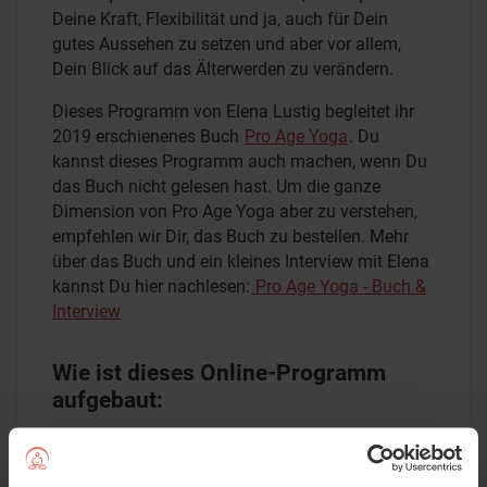
Deine Kraft, Flexibilität und ja, auch für Dein
gutes Aussehen zu setzen und aber vor allem,
Dein Blick auf das Älterwerden zu verändern.
Dieses Programm von Elena Lustig begleitet ihr
2019 erschienenes Buch
Pro Age Yoga
. Du
kannst dieses Programm auch machen, wenn Du
das Buch nicht gelesen hast. Um die ganze
Dimension von Pro Age Yoga aber zu verstehen,
empfehlen wir Dir, das Buch zu bestellen. Mehr
über das Buch und ein kleines Interview mit Elena
kannst Du hier nachlesen:
Pro Age Yoga - Buch &
Interview
Wie ist dieses Online-Programm
aufgebaut:
Dich erwarten vier Yoga-Sequenzen zu den
Themen Kraft, Flexibilität, besseres Aussehen und