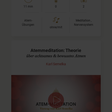
11 min
0
2
Atem-
Meditation ,
Übungen
Nervensystem
ohne/mit
Atemmeditation: Theorie
über achtsames & bewusstes Atmen
Karl Semelka
Grundverständnis zu bewusster
Atemarbeit
Dieses Video ist die Einführung zu einer Reihe von
Atemmeditationen. Du erfährst darin sowohl theoretische
Hintergründe zur Macht unseres Atems, als auch…