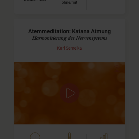
ohne/mit
Atemmeditation: Katana Atmung
Harmonisierung des Nervensystems
Karl Semelka
Entdecke einen ungewohnten
Atemrhytmus
Mit dieser Übung können wir Überatmung und
Atemmangel ausgleichen und dadurch wird unser
Nervensystem wunderbar harmonisiert. Der Rhytmus
dieser Atemübung ist…