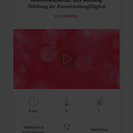
Atemmeditation: Box Atmung
Erhöhung der Konzentrationsfähigkeit
Karl Semelka
Beruhige Deine Gedanken
Diese Atemübung ist sehr effektiv um Deine Gedanken zu
beruhigen und steigert dazu Deine
Konzentrationsfähigkeit.
Wir atmen wie immer durch die Nase und zwar in
folgendem…
8 min
0
2
Meditation &
Meditation
Entspannung