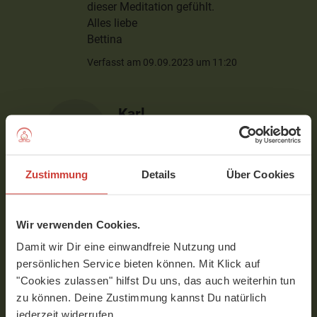
dieser Meditation gefühlt.
Alles liebe
Bettina
Verfasst am 09.09.2023 um 11:20
Karl
Liebe Bettina, es freut mich sehr,
wenn durch solche Übungen gute
Zustimmung
Details
Über Cookies
Erfahrungen gemacht werden.
Herzliche Grüße Karl
Verfasst am 12.09.2023 um 09:34
Wir verwenden Cookies.
Damit wir Dir eine einwandfreie Nutzung und
persönlichen Service bieten können. Mit Klick auf
Sonja
"Cookies zulassen" hilfst Du uns, das auch weiterhin tun
Danke Karl,
zu können. Deine Zustimmung kannst Du natürlich
Eine klare Anweisung und wunderbare
jederzeit widerrufen.