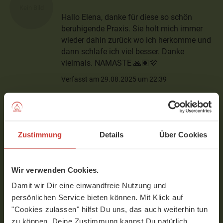
Hallo Elena, danke für diese so schön
beruhigende Praxis. Sie holt mich immer
wieder dahin zurück wo ich herkomme und
dann schlafe ich viel besser. Danke
vielmals. NAMASTE 🙏🏽💜
Verfasst am 29.08.2025 um 22:39
Sonja
Zustimmung
Details
Über Cookies
Liebe Elena
Welch Geschenk: eine wirksame Praxis, so
sanft, beruhigend und wohltuend.
Wir verwenden Cookies.
Lieben Dank
Damit wir Dir eine einwandfreie Nutzung und
Verfasst am 13.09.2024 um 21:28
persönlichen Service bieten können. Mit Klick auf
"Cookies zulassen" hilfst Du uns, das auch weiterhin tun
zu können. Deine Zustimmung kannst Du natürlich