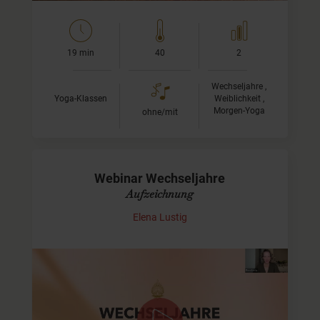
19 min
40
2
Wechseljahre ,
Yoga-Klassen
Weiblichkeit ,
Morgen-Yoga
ohne/mit
Webinar Wechseljahre
Aufzeichnung
Elena Lustig
Aufzeichnung des Live-Webinars zum Thema "Die 3
häufigsten Fehler in den Wechseljahren und wie Du sie
vermeidest" mit Elena Lustig.