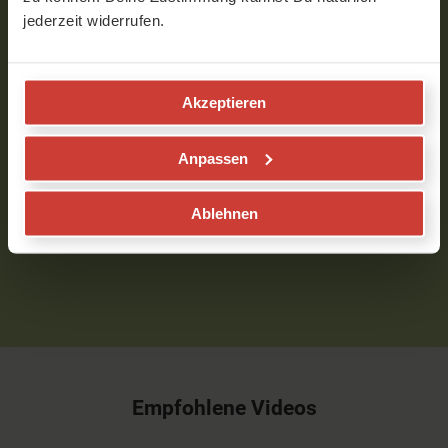
Angela
jederzeit widerrufen.
Das war wunderschön. Danke für die
Erinnerung daran, wie gut mir Weichheit
tut.
Akzeptieren
Verfasst am 06.11.2023 um 18:55
Anpassen
Um Kommentare schreiben zu können, musst Du
Ablehnen
eingeloggt sein.
Bitte
logge
Dich zuerst ein bzw.
registriere
Dich.
Empfohlene Videos