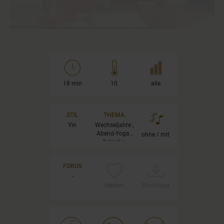
18 min
10
alle
STIL
THEMA
Yin
Wechseljahre ,
Abend-Yoga ,
ohne / mit
Schlafen
FOKUS
-
Merken
Download