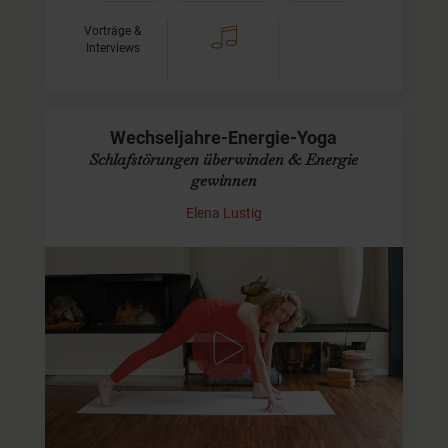
Vorträge &
Interviews
Wechseljahre-Energie-Yoga
Schlafstörungen überwinden & Energie
gewinnen
Elena Lustig
energetisierend & wachmachend
Schlafstörungen sind in den Wechseljahren eine gängige
Begleiterscheinung. Diese Praxis hilft Dir am nächsten
Morgen besser in die Gänge zu kommen, Deine Energie
nach…