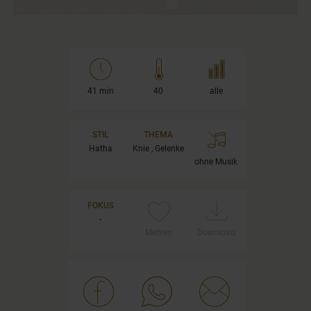
41 min
40
alle
STIL
THEMA
Hatha
Knie , Gelenke
ohne Musik
FOKUS
-
Merken
Download