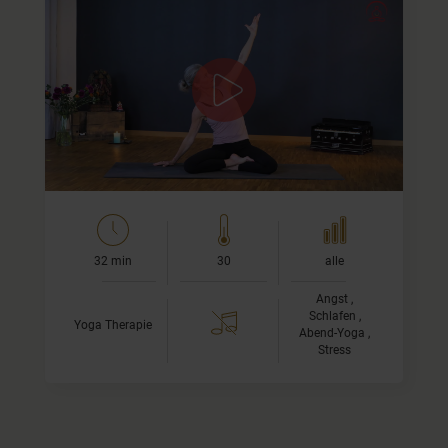
Stabilität in unsicheren Zeiten
Diese Klasse soll eine Praxis bieten, wenn Du Dich mal
unsicher oder gar ängstlich fühlst. Sie fördert Deine
Erdung, Stabilität und Balance.
Dazu biete ich Dir…
32 min
30
alle
Angst ,
Schlafen ,
Yoga Therapie
Abend-Yoga ,
Stress