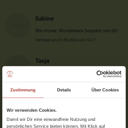
Sabine
Wie immer: Wunderbare Sequenz von dir!
Verfasst am 01.08.2024 um 14:17
Tanja
Unaufgeregt, kraftvoll und für mich heute
schweißtreibend 👌
Tolle Praxis!
Zustimmung
Details
Über Cookies
Danke
Verfasst am 15.07.2024 um 12:45
Wir verwenden Cookies.
Damit wir Dir eine einwandfreie Nutzung und
Bitta
persönlichen Service bieten können. Mit Klick auf