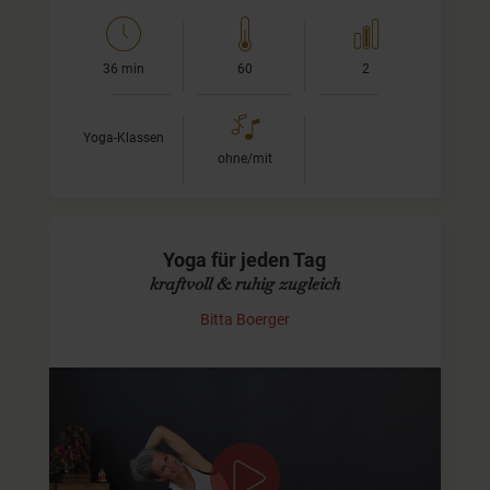
36 min
60
2
Yoga-Klassen
ohne/mit
Yoga für jeden Tag
kraftvoll & ruhig zugleich
Bitta Boerger
leicht fortgeschritten
Dieses Vinyasa Sequenz enthält alle wesentlichen
Elemente des Yoga: sie kräftigt und mobilisiert Dich ein
mal durch und gibt Dir dennoch Zeit für Ruhe und