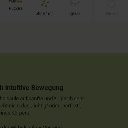
THEMA
Rücken
ohne / mit
Fitness
Merken
h intuitive Bewegung
rbelsäule auf sanfte und zugleich sehr
t nicht das „richtig“ oder „perfekt“,
eines Körpers.
 der Wirbelsäule – Vor- und