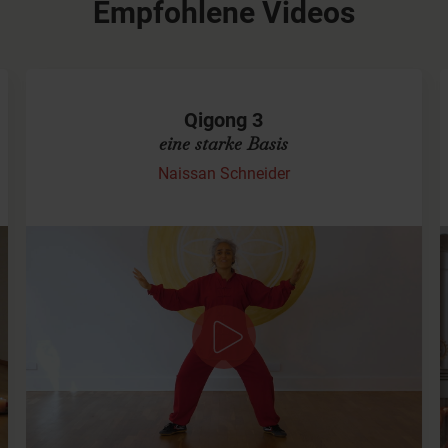
Empfohlene Videos
Qigong 3
eine starke Basis
Naissan Schneider
Übungen für eine starke Basis
Dieses Video ist eine Vertiefung der "24 taoistischen
Übungen". Du solltest vorher die beiden Videos Qigong
1 und 2 gemacht haben beziehungsweise, am besten
folgst Du…