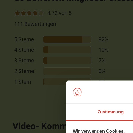
4.72 von 5
111 Bewertungen
5 Sterne
82%
4 Sterne
10%
3 Sterne
7%
2 Sterne
0%
1 Stern
1%
Zustimmung
Video- Kommentare
ausblen
Wir verwenden Cookies.