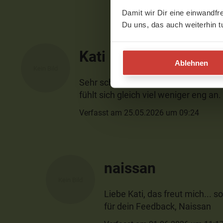
Damit wir Dir eine einwandfr
Du uns, das auch weiterhin t
Kati
Ablehnen
Sehr schöne Übungen zum Lockern. I
fühlt sich gleich viel weniger eng an
Verfasst am 25.05.2026 um 09:24
naissan
Liebe Kati, das freut mich...
für dein Feedback, Naissan