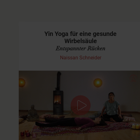
Yin Yoga für eine gesunde
Wirbelsäule
Entspannter Rücken
Naissan Schneider
Yin Yoga mit Musik
In diesem Yin Yoga Video widmen wir uns der
Wirbelsäule, denn die Wirbelsäule ist von besonderer
Bedeutung für unser Wohlbefinden. Sie trägt uns und
hält uns aufrecht. Eine…