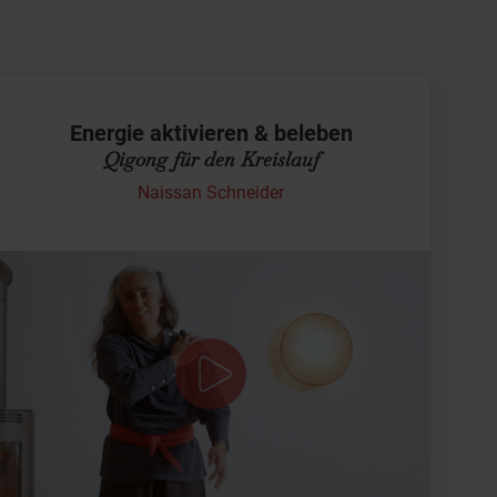
Energie aktivieren & beleben
Qigong für den Kreislauf
Naissan Schneider
Belebende Qi-Gong-Praxis für mehr
Energie & Durchblutung
In dieser aktivierenden Qi-Gong-Sequenz lade ich Dich
ein, Deinen Kreislauf sanft in Schwung zu bringen und
neue Energie im Körper zu…