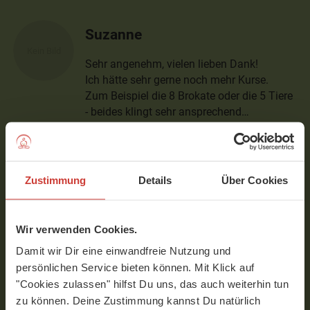
Suzanne
Sehr angenehm, vielen lieben Dank!
Ich hätte sehr gerne noch mehr Kurse.
Zum Beispiel die 8 Brokate oder die 5 Tiere
- beides klingt sehr ansprechend…
Verfasst am 15.09.2022 um 17:42
Zustimmung
Details
Über Cookies
naissan
Liebe/r Unbekannte/r .... das wird
Wir verwenden Cookies.
kommen, ich bin sicher :) viele
Grüße!! Naissan
Damit wir Dir eine einwandfreie Nutzung und
persönlichen Service bieten können. Mit Klick auf
Verfasst am 16.09.2022 um 09:48
"Cookies zulassen" hilfst Du uns, das auch weiterhin tun
zu können. Deine Zustimmung kannst Du natürlich