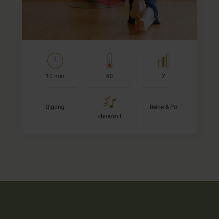
Boden aufzubauen.…
10 min
60
2
Qigong
Beine & Po
ohne/mit