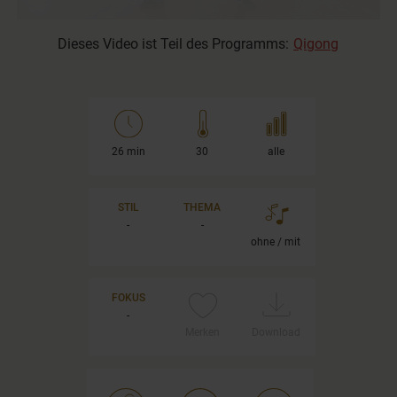
Dieses Video ist Teil des Programms:
Qigong
26 min
30
alle
STIL
THEMA
-
-
ohne / mit
FOKUS
-
Merken
Download