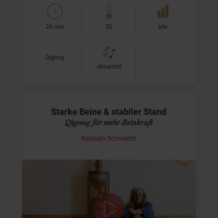
26 min
30
alle
Qigong
ohne/mit
Starke Beine & stabiler Stand
Qigong für mehr Beinkraft
Naissan Schneider
Aktivierende Qigong-Praxis für mehr Kraft,
Erdung & Standfestigkeit
In dieser kraftvollen Qi-Gong-Einheit lade ich Dich ein,
Deine Beine zu stärken und eine stabile Verbindung zum