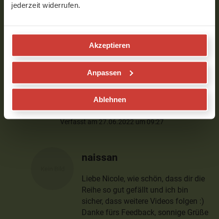
Nicole
jederzeit widerrufen.
Liebe Naissan, für mich war das die erste
Erfahrung mit Qi Gong und es hat mir sehr
Akzeptieren
gut gefallen. Ich würde mich sehr über
weiter Videos freuen. Bis dahin hab ich
noch genug zum Üben mit dieser schönen
Anpassen
Reihe.
Ich Danke dir von Herzen Liebe Grüße
Ablehnen
Nicole
Verfasst am 27.06.2022 um 09:27
naissan
Liebe Nicole, wie schön, dass dir die
Reihe so gut gefällt und ich bin
sicher, dass weitere Videos folgen :)
Danke fürs Feedback, sonnige Grüße