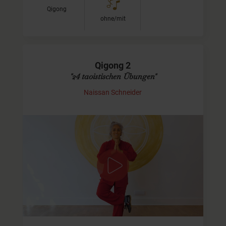
Qigong
ohne/mit
Qigong 2
"24 taoistischen Übungen"
Naissan Schneider
Übungen 12 bis 24
In diesem Video zeige ich Dir die zweite Hälfte der
insgesamt 24 taoistischen Übungen. Das ist eine
Übungsreihe aus dem Qigong. Du wirst merken, wie viele
Parallelen es zum Yoga…