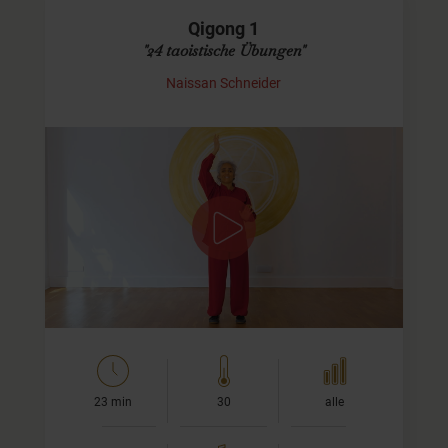
Qigong 1
"24 taoistische Übungen"
Naissan Schneider
Übungen 1- 12
In diesem Video zeige ich Dir die ersten 12 Übungen der
insgesamt 24 taoistischen Übungen. Das ist eine
Übungsreihe aus dem Qigong, die ich selbst nach 25
Jahren Praxis noch immer…
23 min
30
alle