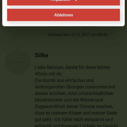
dir dafür und werde mal drüber
nachdenken nochmal ein
Ablehnen
Wirbelsäulen Video zu drehen :)
herzliche Grüße, Naissan
Verfasst am 13.12.2021 um 09:48
Silke
Liebe Naissan, danke für diese letzten
40min mit dir.
Die Kombi aus einfachen und
wirkungsvollen Übungen zusammen mit
diesen schönen, total unterschiedlichen
Musikstücken und der Wärme und
Zugewandtheit deiner Stimme machen,
dass es meinem Körper und meiner Seele
gut geht - ich fühle mich entspannt und
erfrischt und trage ein Lächeln im Gesicht