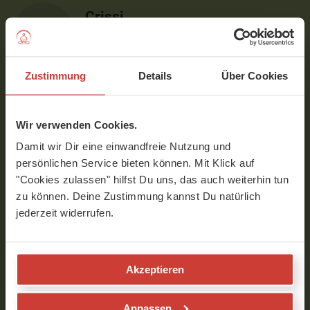
Crissi
Liebe Naissan, ich kann dir nicht
beschreiben wie gut es mir nach diesem
Zustimmung
Details
Über Cookies
Video geht. Danke für diese wunderbare
Sequenz, ich bin chronische
Schmerzpatientin und mir geht es jedesmal
Wir verwenden Cookies.
danach unbeschreiblich, nicht schmerzfrei,
aber doch sehr sehr gut. Übrigens hast du
Damit wir Dir eine einwandfreie Nutzung und
eine tolle Stimme :) Ich hoffe, es gibt
persönlichen Service bieten können. Mit Klick auf
Fortsetzungen....
"Cookies zulassen" hilfst Du uns, das auch weiterhin tun
zu können. Deine Zustimmung kannst Du natürlich
Verfasst am 30.06.2020 um 13:02
jederzeit widerrufen.
naissan
Akzeptieren
sorry Crisis für die späte Antwort zu
deinem Feedback das ich wirklich
sehr sehr wunderbar finde! Ich danke
Anpassen