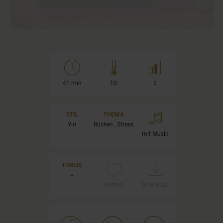
41 min
10
2
STIL
THEMA
Yin
Rücken , Stress
mit Musik
FOKUS
-
Merken
Download