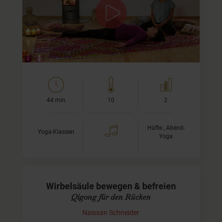
Yin Yoga eignet sich sehr gut, um die Hüften zu öffnen.
Es heißt, in den Hüften stauen sich viele nicht verarbeite
Emotionen, die dann zu Verspannungen führen…
44 min
10
2
Hüfte , Abend-
Yoga-Klassen
Yoga
Wirbelsäule bewegen & befreien
Qigong für den Rücken
Naissan Schneider