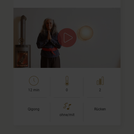
Freie, geschmeidige Wirbelsäule durch
intuitive Bewegung
In dieser Qi-Gong-Praxis lade ich Dich ein, Deine
Wirbelsäule auf sanfte und zugleich sehr wirkungsvolle
Weise zu bewegen. Im Mittelpunkt…
12 min
0
2
Qigong
Rücken
ohne/mit