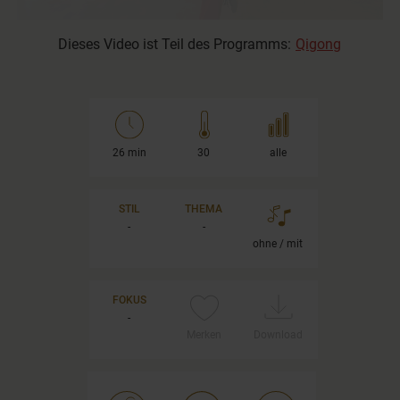
Dieses Video ist Teil des Programms:
Qigong
26 min
30
alle
STIL
THEMA
-
-
ohne / mit
FOKUS
-
Merken
Download