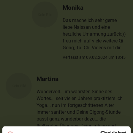
Monika
Das mache ich sehr gerne
liebe Naissan und eine
herzliche Umarmung zurück:))
freu mich auf viele weitere Qi
Gong, Tai Chi Videos mit dir...
Verfasst am 09.02.2024 um 18:45
Martina
Wundervoll... im wahrsten Sinne des
Wortes... seit vielen Jahren praktiziere ich
Yoga... nun im fortgeschrittenen Alter
immer sanfter und Deine Qigong-Stunde
passt ganz wunderbar dazu... die
fließenden Übungen, Deine ruhige und
sanfte Stimme.... ich bin ganz begeistert...