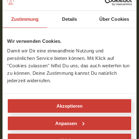
Vielen Dank dafür liebe Naissan!!! Und
dass Du am Ende auch an Deine
Zustimmung
Details
Über Cookies
Mitarbeiter denkst, gefällt mir auch sehr :-).
Verfasst am 29.07.2023 um 10:47
Wir verwenden Cookies.
Damit wir Dir eine einwandfreie Nutzung und
naissan
persönlichen Service bieten können. Mit Klick auf
"Cookies zulassen" hilfst Du uns, das auch weiterhin tun
Liebe Martina,
zu können. Deine Zustimmung kannst Du natürlich
Ich freue mich sehr sehr sehr über
jederzeit widerrufen.
dein Feedback! Dankeschön liebe
Martina :)))
Verfasst am 01.08.2023 um 14:34
Akzeptieren
Piotr
Anpassen
hallo naissan. Wird es noch mehr Übungen