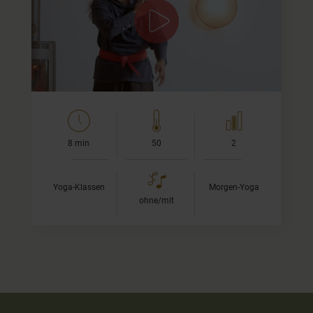
Energie & Durchblutung
In dieser aktivierenden Qi-Gong-Sequenz lade ich Dich ein,
Deinen Kreislauf sanft in Schwung zu bringen und neue
Energie im Körper zu…
8 min
50
2
Yoga-Klassen
Morgen-Yoga
ohne/mit