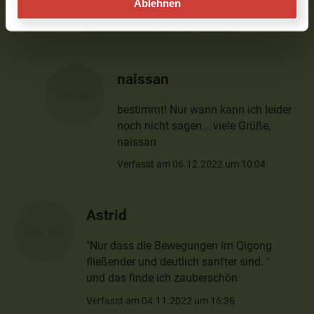
Ablehnen
zur Qi Gong geben?LG
Verfasst am 06.12.2022 um 09:51
naissan
bestimmt! Nur wann kann ich leider
noch nicht sagen... viele Grüße,
naissan
Verfasst am 06.12.2022 um 10:04
Astrid
"Nur dass die Bewegungen im Qigong
fließender und deutlich sanfter sind. "
und das finde ich zauberschön
Verfasst am 04.11.2022 um 16:36