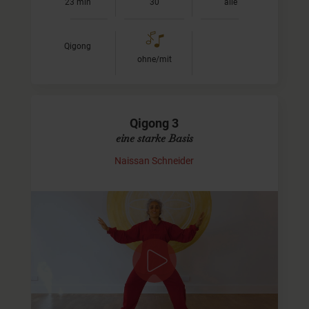
23 min
30
alle
Qigong
ohne/mit
Qigong 3
eine starke Basis
Naissan Schneider
Übungen für eine starke Basis
Dieses Video ist eine Vertiefung der "24 taoistischen
Übungen". Du solltest vorher die beiden Videos Qigong 1
und 2 gemacht haben beziehungsweise, am besten
folgst Du…