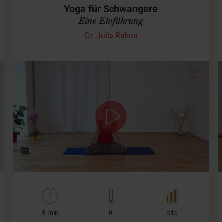
Yoga für Schwangere
Eine Einführung
Dr. Julia Rakus
Tipps für Deine Yogapraxis in der
Schwangerschaft
In diesem Kurzvideo gebe ich Dir ein paar
Informationen zum Schwangerenyoga. Ist etwas
verboten? Was ist wichtig? Welche Asanas darfst Du
noch…
8 min
0
alle