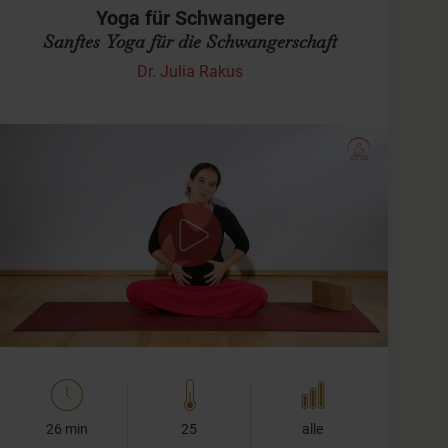
Yoga für Schwangere
Sanftes Yoga für die Schwangerschaft
Dr. Julia Rakus
Entspannung mit Babybauch
Dich erwarten sanfte Yoga-Übungen für Schwangere
mit viel Zeit zur Entspannung, Hinspüren und Kraft
tanken.
Bitte denke daran: Beim Yoga für Schwangere kannst
Du, mit…
26 min
25
alle