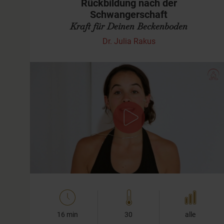
Rückbildung nach der
Schwangerschaft
Kraft für Deinen Beckenboden
Dr. Julia Rakus
Kurze Sequenz mit oder ohne Baby
Das heutige Yoga-Video richtet sich an die Zeit nach
Deiner Schwangerschaft. Im Zentrum stehen dabei
Übungen zur Rückbildung. Wir trainieren also ganz
besonders den…
16 min
30
alle