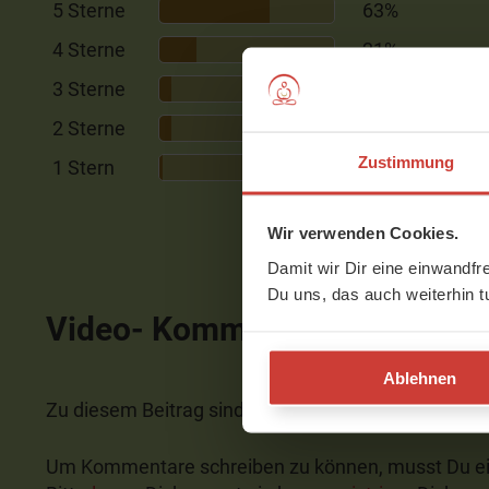
5 Sterne
63%
4 Sterne
21%
3 Sterne
7%
2 Sterne
7%
Zustimmung
1 Stern
2%
Wir verwenden Cookies.
Damit wir Dir eine einwandfr
Du uns, das auch weiterhin t
Video- Kommentare
Ablehnen
Zu diesem Beitrag sind noch keine Kommentare v
Um Kommentare schreiben zu können, musst Du ei