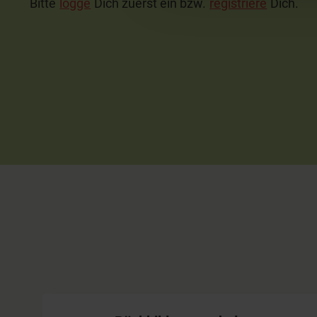
Bitte
logge
Dich zuerst ein bzw.
registriere
Dich.