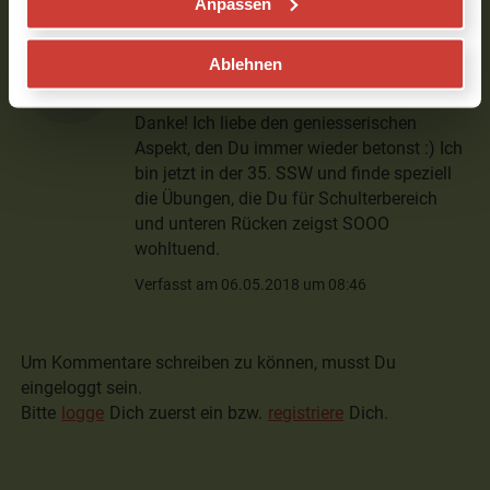
Anpassen
Julia
Ablehnen
Hallo Julie, wunderbare, sanfte Praxis -
Danke! Ich liebe den geniesserischen
Aspekt, den Du immer wieder betonst :) Ich
bin jetzt in der 35. SSW und finde speziell
die Übungen, die Du für Schulterbereich
und unteren Rücken zeigst SOOO
wohltuend.
Verfasst am 06.05.2018 um 08:46
Um Kommentare schreiben zu können, musst Du
eingeloggt sein.
Bitte
logge
Dich zuerst ein bzw.
registriere
Dich.