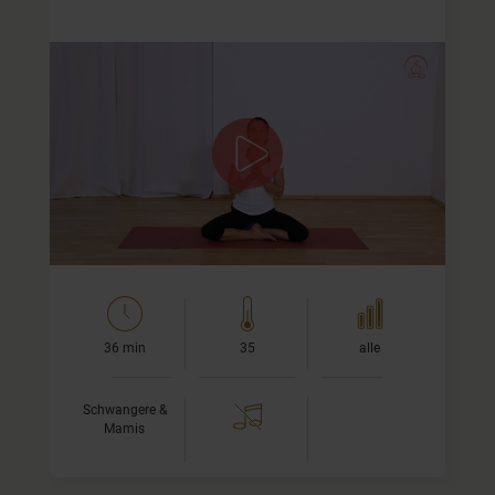
Bewegen und Lockern
Wir machen einige Yoga-Übungen die Schultern,
Wirbelsäule und Hüfte bewegen und lockern und üben
gemeinsam eine Atemtechnik (Wechselatmung), die
harmonisierend wirkt.
Am Ende…
36 min
35
alle
Schwangere &
Mamis