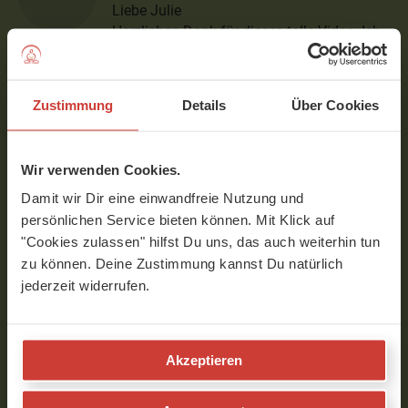
Liebe Julie
Herzlichen Dank für dieses tolle Video. Ich
versuche so oft wie möglich während
meiner zweiten Schwangerschaft auf die
Matte zu kommen und geniesse deine Art
Zustimmung
Details
Über Cookies
sehr.
Verfasst am 09.10.2020 um 20:14
Wir verwenden Cookies.
Damit wir Dir eine einwandfreie Nutzung und
Julia
persönlichen Service bieten können. Mit Klick auf
"Cookies zulassen" hilfst Du uns, das auch weiterhin tun
Danke Dir, hab gestern Abend es gleich
zu können. Deine Zustimmung kannst Du natürlich
nochmal betont, wie genießerisch unsere
jederzeit widerrufen.
Praxis sein darf! Wunderbaren Start in die
Woche und noch schöne Zeit in Deiner
Schwangerschaft! Genieß es! Alles Liebe
und Danke für das Feedback! Julie
Akzeptieren
Verfasst am 07.05.2018 um 07:34