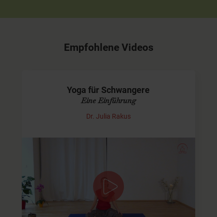
Empfohlene Videos
Yoga für Schwangere
Eine Einführung
Dr. Julia Rakus
Tipps für Deine Yogapraxis in der
Schwangerschaft
In diesem Kurzvideo gebe ich Dir ein paar Informationen
zum Schwangerenyoga. Ist etwas verboten? Was ist
wichtig? Welche Asanas darfst Du noch…