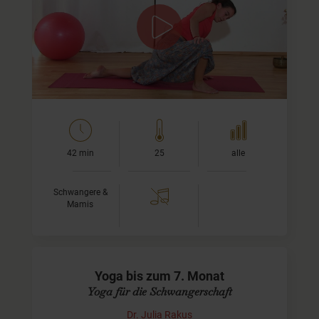
Schwangerschaft
Dieses Video ist bis zur 22. Schwangerschafts-Woche
geeignet. Wir beginnen mit einer harmonisierenden
Pranayama-Übung (Atemtechnik) und danach zeige ich
Dir…
42 min
25
alle
Schwangere &
Mamis
Yoga bis zum 7. Monat
Yoga für die Schwangerschaft
Dr. Julia Rakus