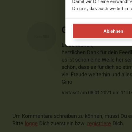
Damit wir Dir eine einwandfr
Du uns, das auch weiterhin t
Gino K.
Ablehnen
Liebe Marion,
herzlichen Dank für dein Feed
es ist schon eine Weile her se
schön, dass es für dich so sti
viel Freude weiterhin und alle
Gino
Verfasst am 08.01.2021 um 11:0
Um Kommentare schreiben zu können, musst Du ei
Bitte
logge
Dich zuerst ein bzw.
registriere
Dich.