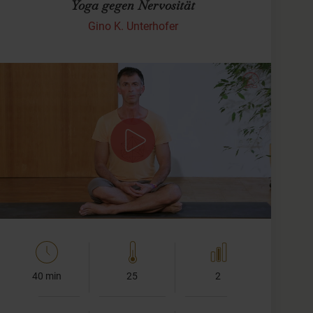
Yoga gegen Nervosität
Gino K. Unterhofer
Yoga zur Entspannung
Du fühlst Nervosität und Anspannung in der Brust?
Dann sind die Yoga Übungen in diesem Video die
richtigen für Dich.
Ich führe Dich durch eine Sequenz von Yoga Übungen
zur…
40 min
25
2