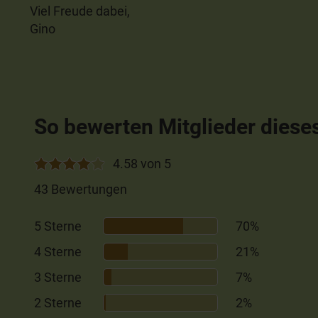
Viel Freude dabei,
Gino
So bewerten Mitglieder diese
4.58 von 5
43 Bewertungen
5 Sterne
70%
4 Sterne
21%
3 Sterne
7%
2 Sterne
2%