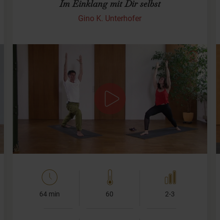
Im Einklang mit Dir selbst
Gino K. Unterhofer
Asanas, Pranayama und Meditation
In diesem Yoga-Video beschäftigen wir uns mit einer
guten Balance zwischen Asana-, Pranayama- und
Meditationspraxis. Denn oft sind wir gefühlsmäßig
völlig aus der…
64 min
60
2-3