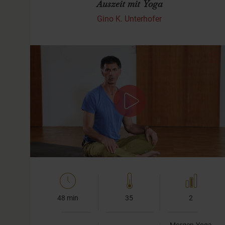
Auszeit mit Yoga
Gino K. Unterhofer
Yoga gegen Stress
Diese Yoga-Klasse wirkt beruhigend und reduziert
inneren Stress. Sie ist bestens geeignet, um abends
einen stressigen Tag loszulassen und sich vor dem
Schlafen gehen in einen…
48 min
35
2