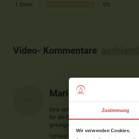
1 Stern
0%
Video- Kommentare
ausblen
Marion
Eine sehr coole Stunde. Anstrengen
Zustimmung
für die Balance, dehnend, fordernd
gelungen. Vielen Dank!!
Wir verwenden Cookies.
Verfasst am 05.01.2021 um 17:49