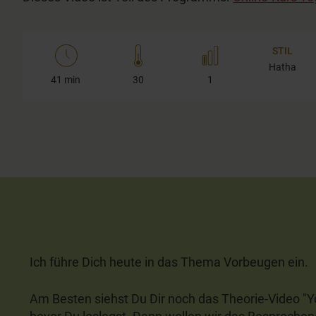
20
seconds
Volume
90%
STIL
Hatha
41 min
30
1
Ich führe Dich heute in das Thema Vorbeugen ein.
Am Besten siehst Du Dir noch das Theorie-Video "Yo