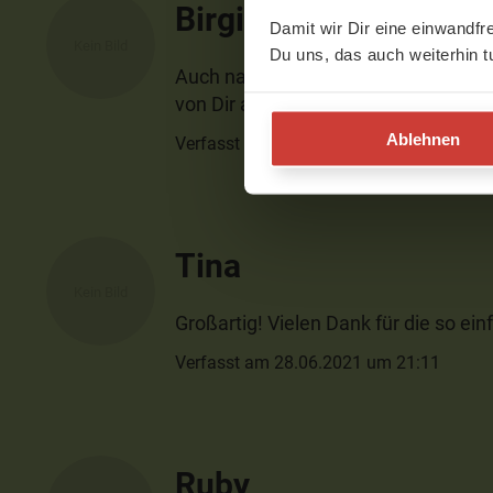
Birgit
Damit wir Dir eine einwandfr
Du uns, das auch weiterhin t
Auch nach langer Praxis einfach her
von Dir aus.Vielen Dank und schöne 
Ablehnen
Verfasst am 05.06.2022 um 11:31
Tina
Großartig! Vielen Dank für die so e
Verfasst am 28.06.2021 um 21:11
Ruby