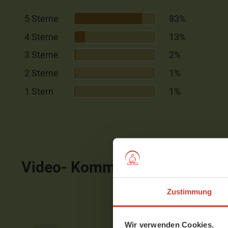
5 Sterne
83%
4 Sterne
13%
3 Sterne
2%
2 Sterne
1%
1 Stern
1%
Video- Kommentare
ausblen
Zustimmung
Wir verwenden Cookies.