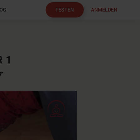
TESTEN
ANMELDEN
OG
×
 1
r