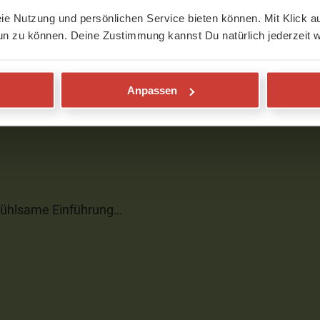
eie Nutzung und persönlichen Service bieten können. Mit Klick au
un zu können. Deine Zustimmung kannst Du natürlich jederzeit w
rlich.Es geht so eine wunderbare Ruhe
Pfingsten
Anpassen
infühlsame Einführung…