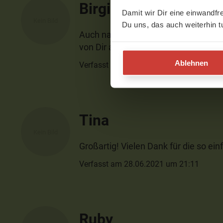
Birgit
Damit wir Dir eine einwandfr
Du uns, das auch weiterhin t
Auch nach langer Praxis einfach her
von Dir aus.Vielen Dank und schöne 
Ablehnen
Verfasst am 05.06.2022 um 11:31
Tina
Großartig! Vielen Dank für die so e
Verfasst am 28.06.2021 um 21:11
Ruby