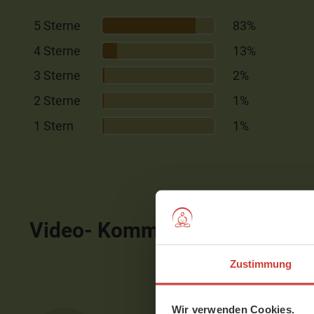
5 Sterne
83%
4 Sterne
13%
3 Sterne
2%
2 Sterne
1%
1 Stern
1%
Video- Kommentare
ausblen
Zustimmung
Wir verwenden Cookies.