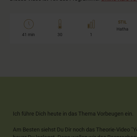
20
seconds
Volume
90%
STIL
Hatha
41 min
30
1
Ich führe Dich heute in das Thema Vorbeugen ein.
Am Besten siehst Du Dir noch das Theorie-Video "Yo