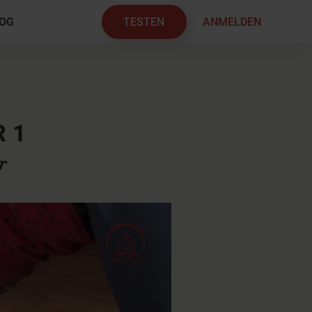
TESTEN
ANMELDEN
OG
×
 1
r