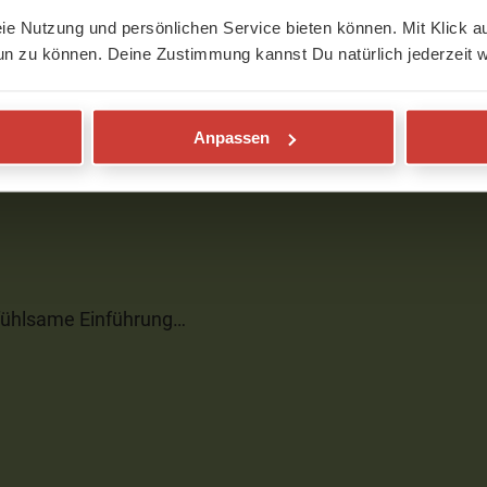
eie Nutzung und persönlichen Service bieten können. Mit Klick au
un zu können. Deine Zustimmung kannst Du natürlich jederzeit w
rlich.Es geht so eine wunderbare Ruhe
Pfingsten
Anpassen
infühlsame Einführung…