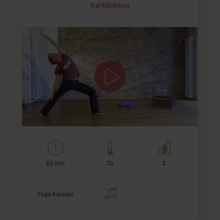
Kai Ribéreau
Einfach zum Mit-Fließen
In meinem ersten Yoga Video auf YogaMeHome zeige ich
Dir eine kräftig dynamische Vinyasa Flow Serie, inspiriert
durch Jivamukti Yoga.
Viel Freude dabei,
Kai
Nachlesen:
…
63 min
70
2
Yoga-Klassen