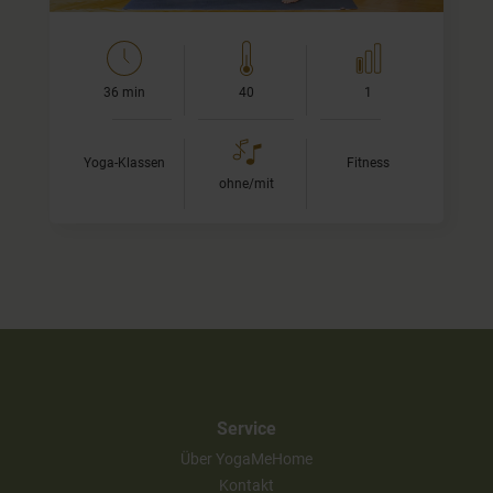
36 min
40
1
Yoga-Klassen
Fitness
ohne/mit
Service
Über YogaMeHome
Kontakt