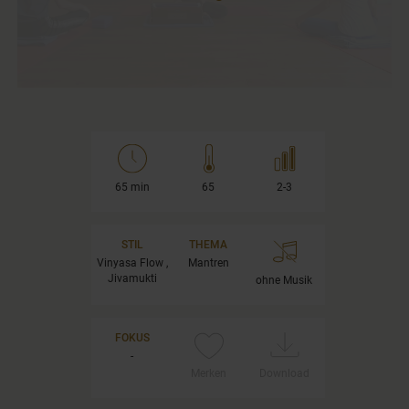
65 min
65
2-3
STIL
THEMA
Vinyasa Flow ,
Mantren
Jivamukti
ohne Musik
FOKUS
-
Merken
Download