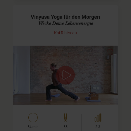
Vinyasa Yoga für den Morgen
Wecke Deine Lebensenergie
Kai Ribéreau
Vinyasa Flow Yoga
Eine knappe Stunde Vinyasa Flow Yoga für den Morgen.
Das ideale Video, um morgens Deine Lebensgeister zu
wecken. Denn heute ist ein guter Tag, um einen guten Tag
zu haben.
Zum…
54 min
55
2-3