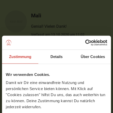
Mali
Genial! Vielen Dank!
Verfasst am 13.10.2020 um 11:02
Lenozka
Zustimmung
Details
Über Cookies
Großartig! Präzise, liebevolle Erklärungen
und ein angenehmes Tempo. Vielen Dank!
Wir verwenden Cookies.
Verfasst am 18.01.2020 um 10:05
Damit wir Dir eine einwandfreie Nutzung und
persönlichen Service bieten können. Mit Klick auf
"Cookies zulassen" hilfst Du uns, das auch weiterhin tun
Catharina
zu können. Deine Zustimmung kannst Du natürlich
jederzeit widerrufen.
Sehr gelungene Stunde. Vielen Dank für die
schönen Momente