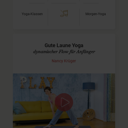
Yoga-Klassen
Morgen-Yoga
Gute Laune Yoga
dynamischer Flow für Anfänger
Nancy Krüger
Einfache Asanas im Detail erklärt
Diese Praxis eignet sich besonders gut, wenn Du Yoga-
Anfänger:in bist. Wir machen viele dynamische
Positionen, die sehr zum Alltag und unserer
schnelllebigen…