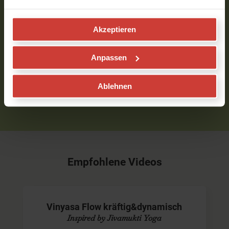
Verfasst am 07.08.2018 um 10:32
Akzeptieren
Um Kommentare schreiben zu können, musst Du
Anpassen
eingeloggt sein.
Bitte
logge
Dich zuerst ein bzw.
registriere
Dich.
Ablehnen
Empfohlene Videos
Vinyasa Flow kräftig&dynamisch
Inspired by Jivamukti Yoga