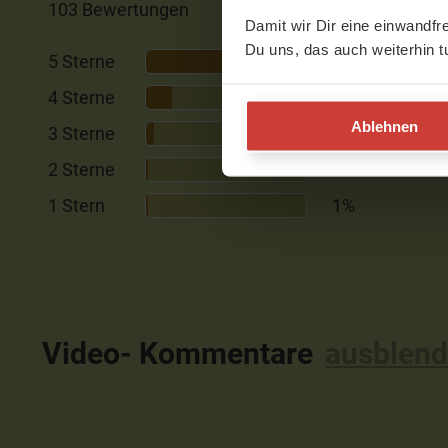
103 Bewertungen
Damit wir Dir eine einwandfr
Du uns, das auch weiterhin t
5 Sterne
77%
4 Sterne
16%
Ablehnen
3 Sterne
5%
2 Sterne
1%
1 Stern
1%
Video- Kommentare
ausblen