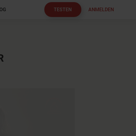
TESTEN
ANMELDEN
OG
×
R