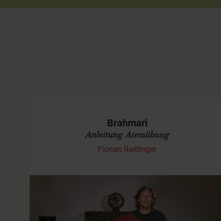
Brahmari
Anleitung Atemübung
Florian Reitlinger
Brahmari - Das Summen der Biene
Das Summen der Biene oder Brahmari ist eine