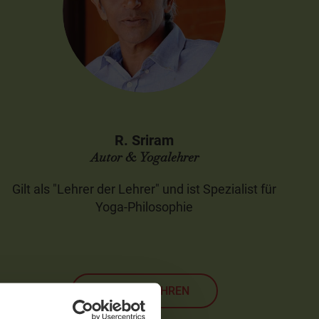
R. Sriram
Autor & Yogalehrer
Gilt als "Lehrer der Lehrer" und ist Spezialist für
Yoga-Philosophie
MEHR ERFAHREN