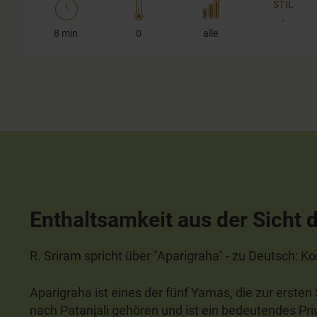
STIL
5
seconds
Volume
-
90%
8 min
0
alle
Enthaltsamkeit aus der Sicht 
R. Sriram spricht über "Aparigraha" - zu Deutsch: K
Aparigraha ist eines der fünf Yamas, die zur erste
nach Patanjali gehören und ist ein bedeutendes Pri