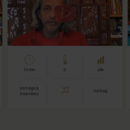
R. Sriram spricht über die Bedeutung des Atems in der
Yogapraxis im Bezug auf Patanjalis "Yoga Sutra".
10 min
0
alle
Vorträge &
Vortrag
Interviews