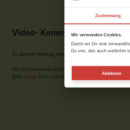
Zustimmung
Video- Kommentare
Wir verwenden Cookies.
Damit wir Dir eine einwandfr
Du uns, das auch weiterhin t
Zu diesem Beitrag sind noch keine Kommentare v
Um Kommentare schreiben zu können, musst Du ei
Ablehnen
Bitte
logge
Dich zuerst ein bzw.
registriere
Dich.