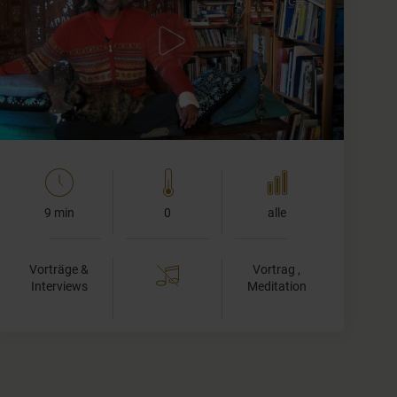
R. Sriram spricht über die Meditation. Er bezeichnet sie
als "das Wesen und den Kern des Yoga". Im
achtgliedrigen System des Yoga nach Patanjali stellt
die…
9 min
0
alle
Vorträge &
Vortrag ,
Interviews
Meditation