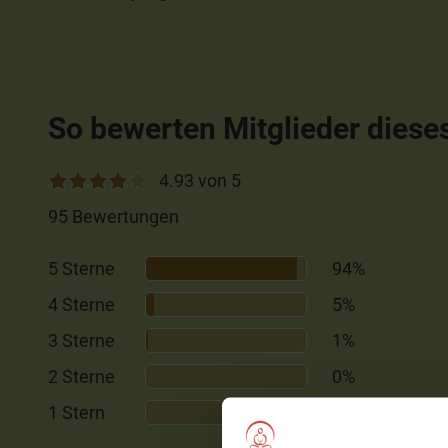
So bewerten Mitglieder diese
4.93 von 5
95 Bewertungen
5 Sterne
94%
4 Sterne
5%
3 Sterne
1%
2 Sterne
0%
1 Stern
0%