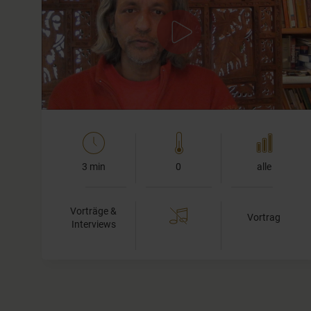
Wissen: Patanjali war ein Gelehrter, der etwa 400 nach
Christus das Yoga Sutra niederschrieb. Es stellt eine
der wichtigsten Schriften im Yoga dar. Patanjali hielt…
3 min
0
alle
Vorträge &
Vortrag
Interviews