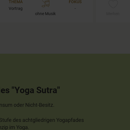
THEMA
FOKUS
Vortrag
-
ohne Musik
Merken
des "Yoga Sutra"
onsum oder Nicht-Besitz.
n Stufe des achtgliedrigen Yogapfades
nzip im Yoga.