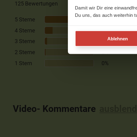
125 Bewertungen
Damit wir Dir eine einwandfr
Du uns, das auch weiterhin t
5 Sterne
77%
4 Sterne
16%
Ablehnen
3 Sterne
5%
2 Sterne
2%
1 Stern
0%
Video- Kommentare
ausblen