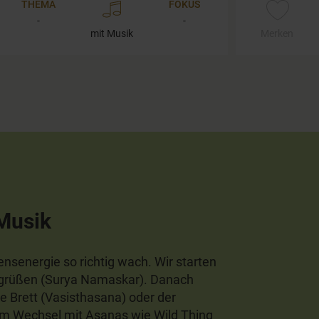
THEMA
FOKUS
-
-
mit Musik
Merken
 Musik
ensenergie so richtig wach. Wir starten
ngrüßen (Surya Namaskar). Danach
he Brett (Vasisthasana) oder der
im Wechsel mit Asanas wie Wild Thing