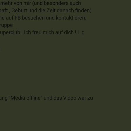
ls mehr von mir (und besonders auch
ft , Geburt und die Zeit danach finden)
ne auf FB besuchen und kontaktieren.
Gruppe
perclub . Ich freu mich auf dich ! L g
9
ng "Media offline" und das Video war zu