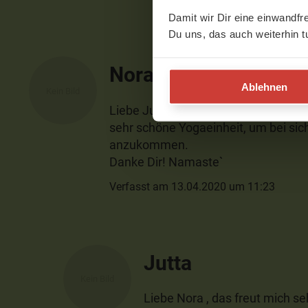
Damit wir Dir eine einwandfr
Du uns, das auch weiterhin t
Nora
Ablehnen
Liebe Jutta,
sehr schöne Yogaeinheit, um bei si
anzukommen.
Danke Dir! Namaste`
Verfasst am 13.04.2020 um 11:23
Jutta
Liebe Nora , das freut mich se