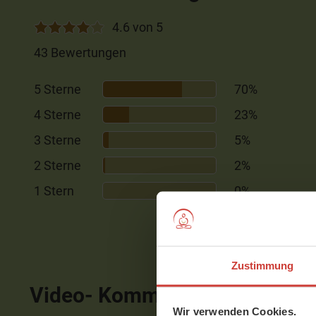
4.6 von 5
43 Bewertungen
5 Sterne
70%
4 Sterne
23%
3 Sterne
5%
2 Sterne
2%
1 Stern
0%
Zustimmung
Video- Kommentare
ausblen
Wir verwenden Cookies.