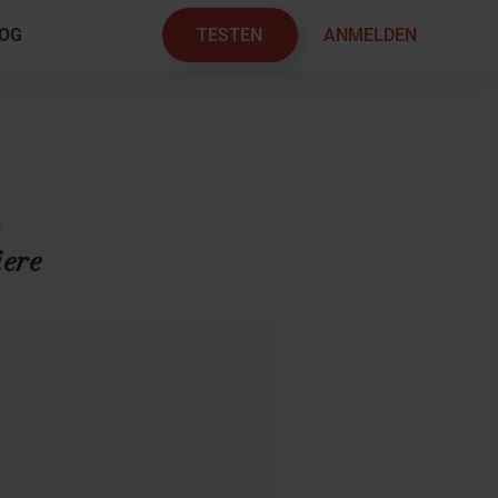
TESTEN
ANMELDEN
OG
×
A
ere