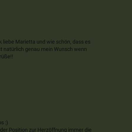
 liebe Marietta und wie schön, dass es
 ist natürlich genau mein Wunsch wenn
rüße!!
1
s :)
 der Position zur Herzöffnung immer die