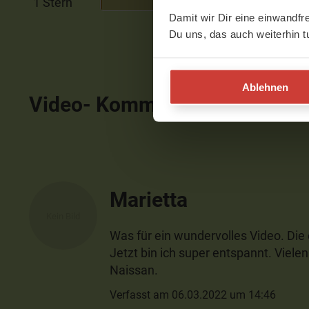
1 Stern
1%
Damit wir Dir eine einwandfr
Du uns, das auch weiterhin t
Ablehnen
Video- Kommentare
ausblen
Marietta
Was für ein wundervolles Video. Die 
Jetzt bin ich super entspannt. Vielen
Naissan.
Verfasst am 06.03.2022 um 14:46