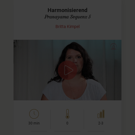
Harmonisierend
Pranayama Sequenz 5
Britta Kimpel
Allgemein harmonisierende Pranayama-
Übungen
Diese Sequenz bringt Dich in Deine Mitte zurück. Die
enthaltenen Kriyas und Pranayamas sind: Kapalabhati,
Nadi Shodana, Surya Bhedana, Shitali/Sitkari…
30 min
0
2-3