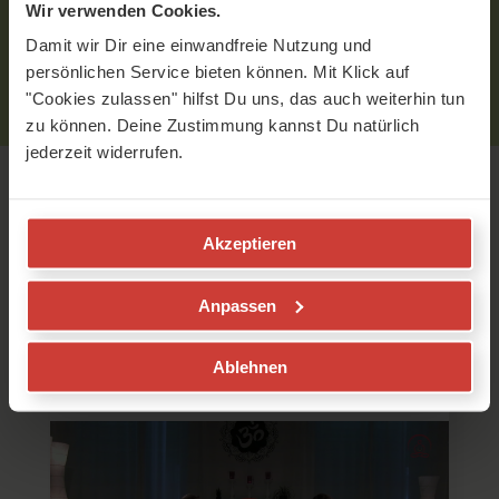
eingeloggt sein.
Wir verwenden Cookies.
Bitte
logge
Dich zuerst ein bzw.
registriere
Dich.
Damit wir Dir eine einwandfreie Nutzung und
persönlichen Service bieten können. Mit Klick auf
"Cookies zulassen" hilfst Du uns, das auch weiterhin tun
zu können. Deine Zustimmung kannst Du natürlich
jederzeit widerrufen.
Empfohlene Videos
Akzeptieren
Pranayama Atmung vs. Normale
Anpassen
Atmung
Pranayama Grundlagen
Ablehnen
Britta Kimpel
Wie geht Pranayama-Atmung?