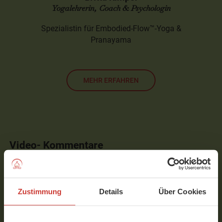
Yogalehrerin, Coach & Psychologin
Spezialistin für Embodied-Flow™-Yoga &
Pranayama
MEHR ERFAHREN
Video- Kommentare
Zu diesem Beitrag sind noch keine Kommentare
vorhanden.
Zustimmung
Details
Über Cookies
Um Kommentare schreiben zu können, musst Du