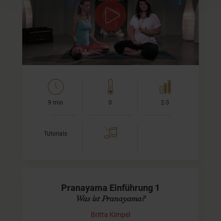
In diesem Video erfährst Du das Wichtigste über den
yogischen Atem, was das Besondere an der Pranayama-
Atmung ist und wie sie funktioniert.
Liebe Grüße,
Britta
…
9 min
0
2-3
Tutorials
Pranayama Einführung 1
Was ist Pranayama?
Britta Kimpel