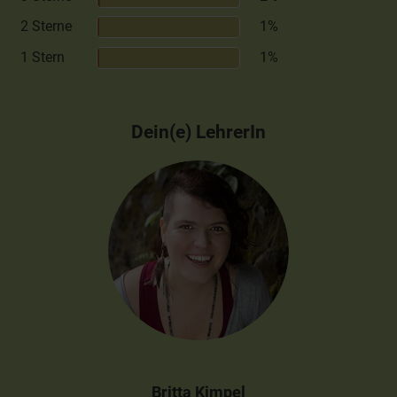
2 Sterne
1%
1 Stern
1%
Dein(e) LehrerIn
Britta Kimpel