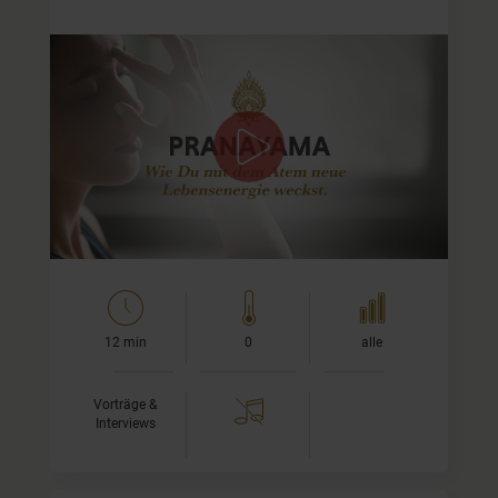
Pranayama für Anfänger
Dieses erste Video meines Pranayama-Programms gibt
Dir eine Idee davon, was Pranayama überhaupt ist. Ich
spreche über die verschiedenen Traditionen, die es, wie
bei der…
12 min
0
alle
Vorträge &
Interviews