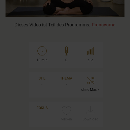
0
seconds
Dieses Video ist Teil des Programms:
Pranayama
of
9
minutes,
9
seconds
10 min
0
alle
STIL
THEMA
-
-
ohne Musik
FOKUS
-
Merken
Download