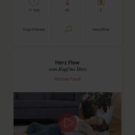
71 min
65
2
Yoga-Klassen
Herzöffner
Herz Flow
vom Kopf ins Herz
Victoria Fandl
Herzzentrierter Flow für Weite, Verbindung
& innere Führung
In dieser Klasse lade ich Dich ein, vom Kopf zurück ins
Herz zu kommen. Wir beginnen mit einer wohltuenden
Herzöffnung in Supta Baddha…