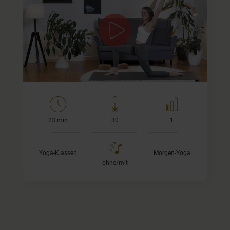
Ein achtsamer Morning Flow – zum
Ankommen & Durchbewegen
In dieser sanften Morgenpraxis lade ich Dich ein, bewusst
in Deinem Körper anzukommen und Dich Schritt für
Schritt durchzubewegen. Der Flow…
23 min
30
1
Yoga-Klassen
Morgen-Yoga
ohne/mit