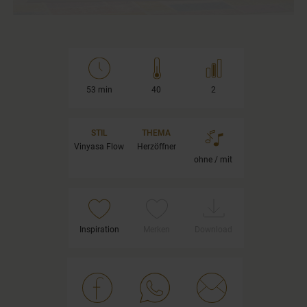
53 min
40
2
STIL
THEMA
Vinyasa Flow
Herzöffner
ohne / mit
Inspiration
Merken
Download