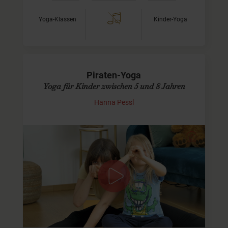
Yoga-Klassen
Kinder-Yoga
Piraten-Yoga
Yoga für Kinder zwischen 5 und 8 Jahren
Hanna Pessl
Komm mit auf Schatzsuche
Diese Kinderyoga-Video richtet sich an Kids zwischen ca.
5 und 8 Jahren UND ihre Mamas oder Papas. Als
bettelarme Piraten stechen wir zunächst mit unserem
Ruderboot in See…