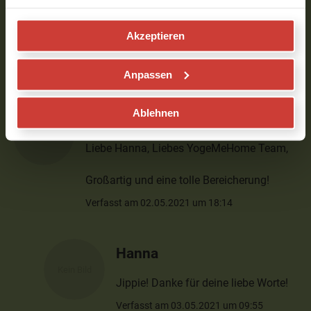
Diego
Akzeptieren
suuuper!!!!!! Bitte mehr davon!!!!!!!
Verfasst am 04.05.2021 um 14:59
Anpassen
Ablehnen
Tanja
Liebe Hanna, Liebes YogeMeHome Team,
Großartig und eine tolle Bereicherung!
Verfasst am 02.05.2021 um 18:14
Hanna
Jippie! Danke für deine liebe Worte!
Verfasst am 03.05.2021 um 09:55