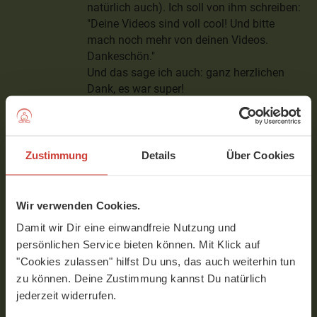
natürlich auch). Ich soll von ihm schreiben:
"Deine Videos sind voll cool! Und bitte
mach noch mehr von deinen Videos.
Dankeschön."
Und das sage ich auch: ganz herzlichen
Dank, es war super!
Eliah und Ela
Verfasst am 05.05.2021 um 19:22
Zustimmung
Details
Über Cookies
Stefanie
Wir verwenden Cookies.
Sehr schön! Mein Sohn (5 Jahre) sagte
danach: "Das war viel zu kurz!"
Damit wir Dir eine einwandfreie Nutzung und
Wir würden uns freuen, wenn es noch mehr
persönlichen Service bieten können. Mit Klick auf
davon gibt.
"Cookies zulassen" hilfst Du uns, das auch weiterhin tun
zu können. Deine Zustimmung kannst Du natürlich
Verfasst am 04.05.2021 um 19:00
jederzeit widerrufen.