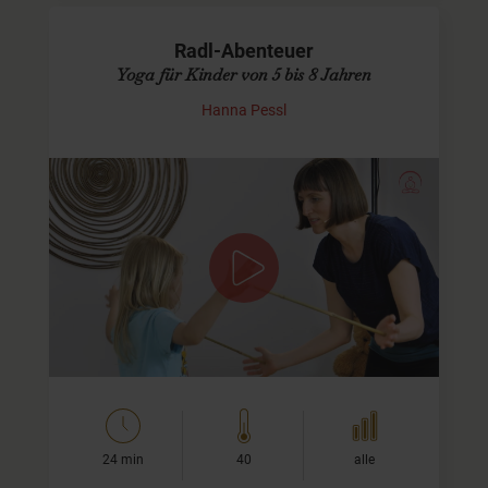
Radl-Abenteuer
Yoga für Kinder von 5 bis 8 Jahren
Hanna Pessl
Gemeinsam auf die Matte
Heute erleben wir beim
Kinderyoga
ein spannendes Radl-
Abenteuer auf dem Weg zum Badesee. Ich zeige Euch
wieder lustige und entspannende Yoga-Übungen zum
Ausprobieren…
24 min
40
alle