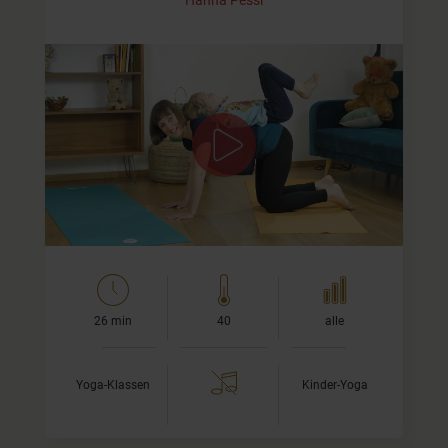
Für Dein Kind und Dich
Bei dieser
Kinderyoga
Einheit robottern wir uns durch
den Sonnengruß, kugeln herum und bauen ein
Amphibien-Flugzeug-Dingsbums mit viel Brumm.
Außerdem zeige ich euch eine…
26 min
40
alle
Yoga-Klassen
Kinder-Yoga