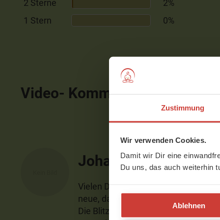
2 Sterne
2%
1 Stern
0%
Video- Kommentare
ausblen
Zustimmung
Wir verwenden Cookies.
Damit wir Dir eine einwandfr
Johanna
Du uns, das auch weiterhin t
Vielen Dank für die tollen Kinderyog
neue, das er ausprobieren kann! Am
Ablehnen
Die Blitze und Hagelkörner haben wi