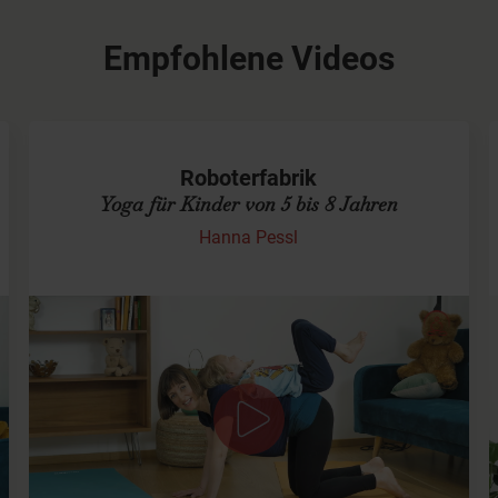
Empfohlene Videos
Roboterfabrik
Yoga für Kinder von 5 bis 8 Jahren
Hanna Pessl
Für Dein Kind und Dich
Bei dieser
Kinderyoga
Einheit robottern wir uns durch
den Sonnengruß, kugeln herum und bauen ein
Amphibien-Flugzeug-Dingsbums mit viel Brumm.
Außerdem zeige ich euch eine…