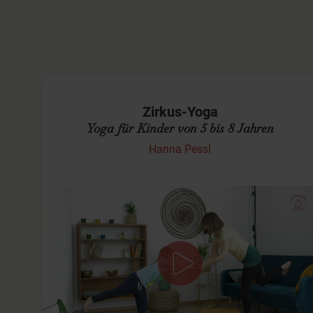
Zirkus-Yoga
Yoga für Kinder von 5 bis 8 Jahren
Hanna Pessl
Manege frei!
Heute geht`s in den Zirkus. Wir fahren mit dem Zirkus-
Zug, schnuppern und futtern Popcorn und schlüpfen in
verschiedene Rollen. Zum Beispiel dürfen die Kinder auf
ihren Mama- ode…