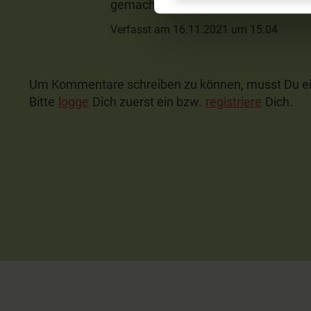
gemacht :-)
Verfasst am 16.11.2021 um 15:04
Um Kommentare schreiben zu können, musst Du ei
Bitte
logge
Dich zuerst ein bzw.
registriere
Dich.