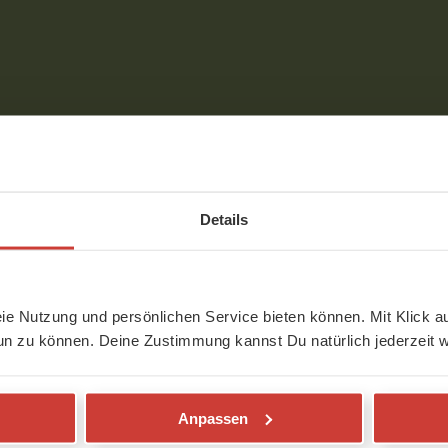
den
Details
eie Nutzung und persönlichen Service bieten können. Mit Klick au
un zu können. Deine Zustimmung kannst Du natürlich jederzeit w
a-Videos! Mein Sohn freut sich über jedes
 liebsten mag er die Massage am Ende.
Anpassen
r gleich nach der Sonne nochmal