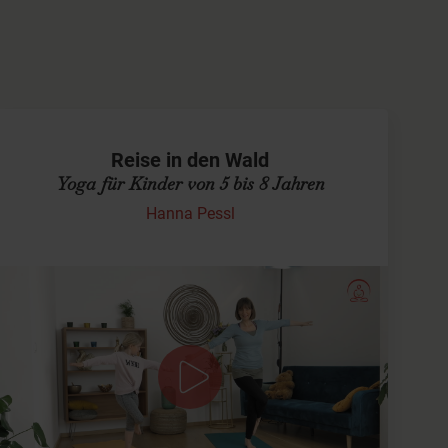
Reise in den Wald
Yoga für Kinder von 5 bis 8 Jahren
Hanna Pessl
Mit dem fliegenden Teppich durch den
Wald
Unsere Yogamatte wird bei dieser
Kinderyoga
Einheit
zum fliegenden Teppich und damit fliegen wir durch
den Wald. Dabei erleben wir allerhand Abenteuer. Ihr…