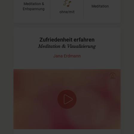
Meditation &
Meditation
Entspannung
ohne/mit
Zufriedenheit erfahren
Meditation & Visualisierung
Jana Erdmann
Die Qualität von Zufriedenheit
In dieser kurzen Meditation wandern wir gemeinsam in
den Bereich Deines Herzens und atmen ganz bewusst
dort hin, um ihn auszuweiten. Gleichzeitig lösen wir uns
von…