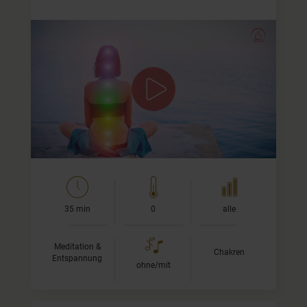
Erkunden, erfahren und erspüren
Bei dieser Meditation führe ich Dich einmal durch die
Chakren bzw. Energiezentren. Gemeinsam erkunden,
erfahren und erspüren wir die Orte in Deinem Körper
und…
35 min
0
alle
Meditation &
Chakren
Entspannung
ohne/mit