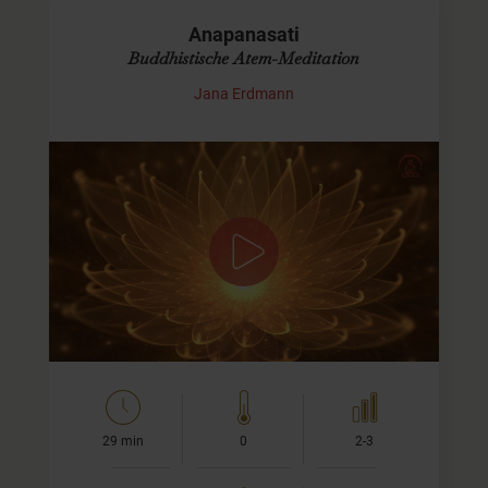
Anapanasati
Buddhistische Atem-Meditation
Jana Erdmann
Meditation mit freiem Atem
In dieser Meditation lassen wir den Atem frei fließen und
beobachten ihn. Wir versuchen also nicht ihn zu
kontrollieren, sondern nehmen ihn so an, wie er sich uns
eben in…
29 min
0
2-3