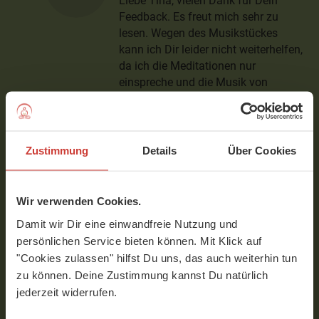
Liebe Tina, vielen Dank für Dein
Feedback. Es freut mich sehr zu
lesen. Wegen des Musikstückes
kann ich Dir leider nicht weiterhelfen,
da ich die Meditationen nur
einspreche und die Musik von
YogaMeHome hinzugefügt wird.
Wende Dich doch gern mit der Frage
an den Support von YMH. Herzliche
Grüße Jana
Zustimmung
Details
Über Cookies
Verfasst am 28.03.2023 um 09:49
Wir verwenden Cookies.
Jasmin
Damit wir Dir eine einwandfreie Nutzung und
persönlichen Service bieten können. Mit Klick auf
Liebe Tina, es sind hier verschiedene
"Cookies zulassen" hilfst Du uns, das auch weiterhin tun
Musikstücke zu hören. Welches
zu können. Deine Zustimmung kannst Du natürlich
Musikstück, welche Minute möchtest
jederzeit widerrufen.
Du wissen? Z.B. Anfangs "Faithful