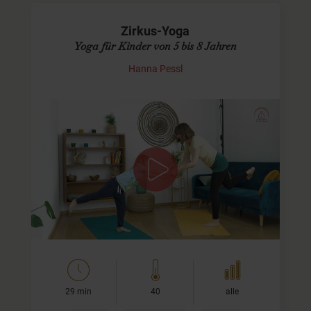
Zirkus-Yoga
Yoga für Kinder von 5 bis 8 Jahren
Hanna Pessl
Manege frei!
Heute geht`s in den Zirkus. Wir fahren mit dem Zirkus-
Zug, schnuppern und futtern Popcorn und schlüpfen in
verschiedene Rollen. Zum Beispiel dürfen die Kinder auf
ihren Mama- ode…
29 min
40
alle