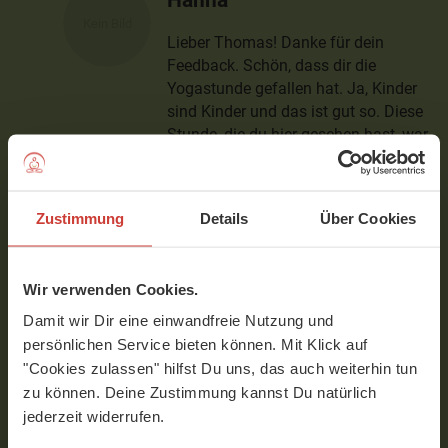
Lieber Thomas! Danke für dein
Feedback. Schön, dass dir die
Yogastunde gefallen hat. Ja, Kinder
sind Kinder und das ist gut so. Diese
Stunde, die du hier gesehen hast, war
eine ganz authentische Kinderyoga-
Stunde und bewusst so auch
produziert. Kinderyoga soll allen
Zustimmung
Details
Über Cookies
Spaß machen - auch dem Kind vor
der Kamera. Kinderyoga ist von der
Haltung geprägt: "Du bist gut und
Wir verwenden Cookies.
richtig - genau so, wie du bist." Für
uns Erwachsene ist das eine große
Damit wir Dir eine einwandfreie Nutzung und
Praxis in Annehmen und Geduld.
persönlichen Service bieten können. Mit Klick auf
Kinder dekonstruieren unsere Form
"Cookies zulassen" hilfst Du uns, das auch weiterhin tun
von Realität und dem Bild von Yoga.
zu können. Deine Zustimmung kannst Du natürlich
Und hier beginnt Yoga dann richtig
jederzeit widerrufen.
konkret zu werden ;-)