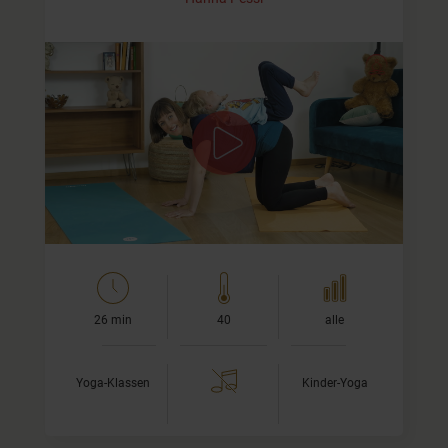
Für Dein Kind und Dich
Bei dieser
Kinderyoga
Einheit robottern wir uns durch
den Sonnengruß, kugeln herum und bauen ein
Amphibien-Flugzeug-Dingsbums mit viel Brumm.
Außerdem zeige ich euch eine…
26 min
40
alle
Yoga-Klassen
Kinder-Yoga