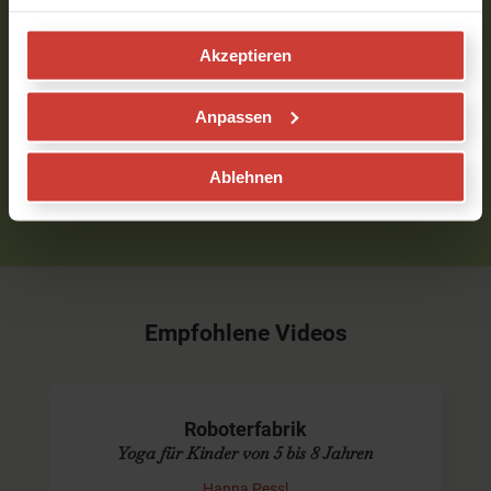
Verfasst am 07.03.2023 um 07:59
Akzeptieren
Um Kommentare schreiben zu können, musst Du
Anpassen
eingeloggt sein.
Bitte
logge
Dich zuerst ein bzw.
registriere
Dich.
Ablehnen
Empfohlene Videos
Roboterfabrik
Yoga für Kinder von 5 bis 8 Jahren
Hanna Pessl