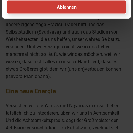
wir uns vornehmen und am Herzen liegen dran (
Tapas
),
Ablehnen
achten aber gleichzeitig sehr genau darauf, dass unsere
Leidenschaft nicht zur Obsession wird (das gilt auch für
unsere eigene Yoga-Praxis). Dabei hilft uns das
Selbststudium (
Svadyaya
) und auch das Studium von
Weisheitstexten, die uns helfen, unser wahres Selbst zu
erkennen. Und wir verzagen nicht, wenn das Leben
manchmal nicht so läuft, wie wir das möchten, weil wir
wissen, dass nicht alles in unserer Hand liegt, dass es
etwas Größeres gibt, dem wir (uns an)vertrauen können
(
Ishvara Pranidhana
).
Eine neue Energie
Versuchen wir, die Yamas und Niyamas in unser Leben
tatsächlich zu integrieren, üben wir uns in Achtsamkeit.
Und die Achtsamkeitspraxis, sagt der Großmeister der
Achtsamkeitsmeditation Jon Kabat-Zinn, zeichnet sich