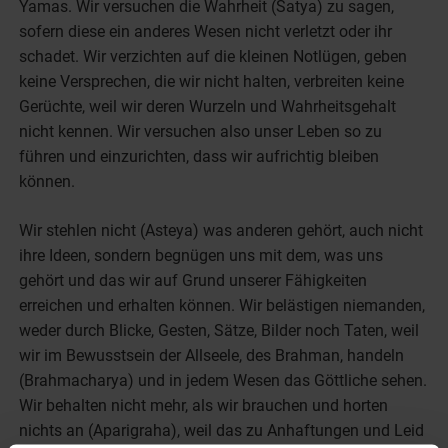
Yamas. Wir versuchen die Wahrheit (
Satya
) zu sagen,
sofern diese ein anderes Wesen nicht verletzt oder ihr
schadet. Wir verzichten auf die kleinen Notlügen, geben
keine Versprechen, die wir nicht halten, verbreiten keine
Gerüchte, weil wir deren Wurzeln und Wahrheitsgehalt
nicht kennen. Wir versuchen also unser Leben so zu
führen und einzurichten, dass wir aufrichtig bleiben
können.
Wir stehlen nicht (
Asteya
) was anderen gehört, auch nicht
ihre Ideen, sondern begnügen uns mit dem, was uns
gehört und das wir auf Grund unserer Fähigkeiten
erreichen und erhalten können. Wir belästigen niemanden,
weder durch Blicke, Gesten, Sätze, Bilder noch Taten, weil
wir im Bewusstsein der Allseele, des Brahman, handeln
(
Brahmacharya
) und in jedem Wesen das Göttliche sehen.
Wir behalten nicht mehr, als wir brauchen und horten
nichts an (
Aparigraha
), weil das zu Anhaftungen und Leid