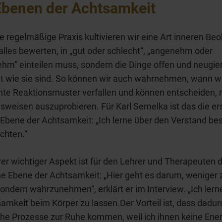
Ebenen der Achtsamkeit
e regelmäßige Praxis kultivieren wir eine Art inneren Beo
 alles bewerten, in „gut oder schlecht“, „angenehm oder
m“ einteilen muss, sondern die Dinge offen und neugier
t wie sie sind. So können wir auch wahrnehmen, wann w
nte Reaktionsmuster verfallen und können entscheiden,
sweisen auszuprobieren. Für Karl Semelka ist das die ers
 Ebene der Achtsamkeit: „Ich lerne über den Verstand be
chten.“
rer wichtiger Aspekt ist für den Lehrer und Therapeuten d
he Ebene der Achtsamkeit: „Hier geht es darum, weniger 
ondern wahrzunehmen“, erklärt er im Interview. „Ich lern
mkeit beim Körper zu lassen.Der Vorteil ist, dass dadur
he Prozesse zur Ruhe kommen, weil ich ihnen keine Ene