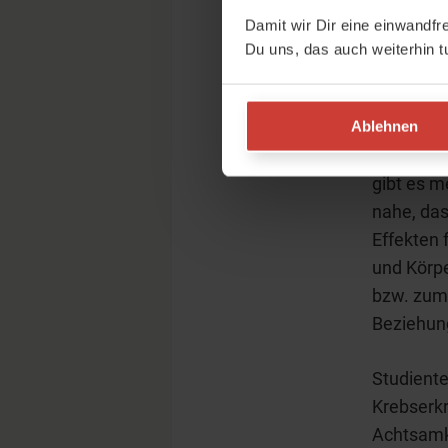
brauchen
Damit wir Dir eine einwandfr
Du uns, das auch weiterhin t
Achts
Es bedarf
Ablehnen
Bemühung
gibt es 
nahe, das
Effekten 
und Körpe
bzw. zum 
Beziehun
Studiente
Krebserkr
Achtsamke