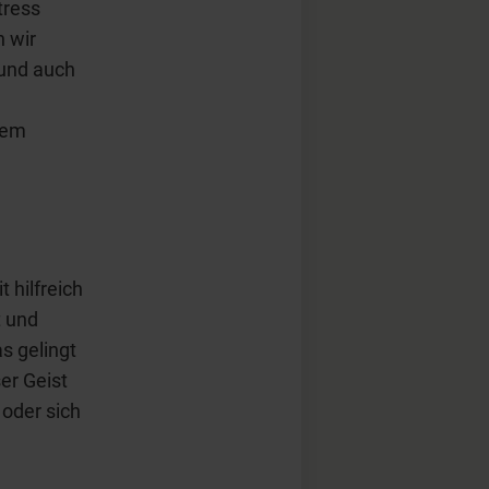
tress
 wir
 und auch
 dem
 hilfreich
t und
s gelingt
er Geist
 oder sich