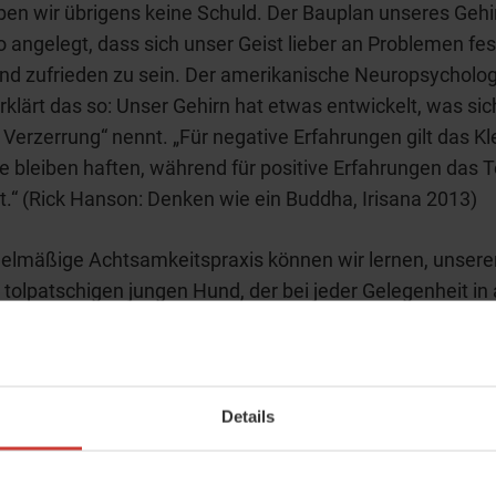
en wir übrigens keine Schuld. Der Bauplan unseres Gehir
o angelegt, dass sich unser Geist lieber an Problemen fes
nd zufrieden zu sein. Der amerikanische Neuropsycholog
klärt das so: Unser Gehirn hat etwas entwickelt, was sic
 Verzerrung“ nennt. „Für negative Erfahrungen gilt das Kle
sie bleiben haften, während für positive Erfahrungen das T
ilt.“ (Rick Hanson: Denken wie ein Buddha, Irisana 2013)
elmäßige Achtsamkeitspraxis können wir lernen, unseren
 tolpatschigen jungen Hund, der bei jeder Gelegenheit in 
en ausbüxt, immer wieder zurückzuholen in den Moment.
 jeder Achtsamkeitspraxis ist es, unserem Geist einen A
um Beispiel den Atem oder Empfindungen im Körper. De
r sind immer im Jetzt, sie kennen keine Zukunft oder
Details
heit. Und wenn wir wieder merken, wie es uns eigentlic
t, dann spüren wir auch, was wir im jeweiligen Moment wi