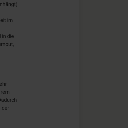
enhängt)
eit im
in die
rnout,
ehr
erem
Dadurch
 der