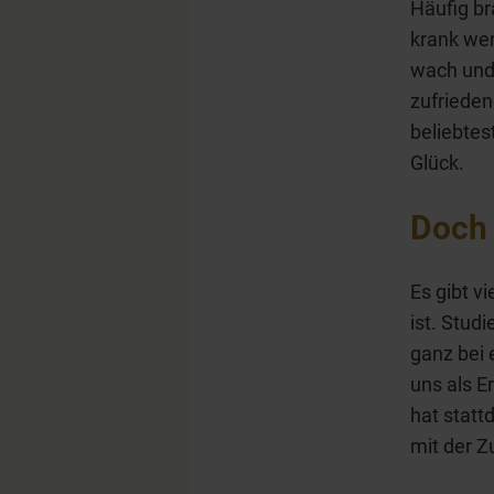
Häufig br
krank wer
wach und 
zufrieden
beliebtes
Glück.
Doch 
Es gibt v
ist. Stud
ganz bei 
uns als E
hat statt
mit der Z