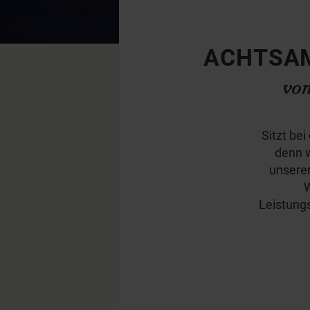
ACHTSAM
von
Sitzt be
denn w
unsere
W
Leistungs