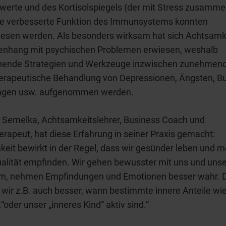
werte und des Kortisolspiegels (der mit Stress zusamm
ne verbesserte Funktion des Immunsystems konnten
esen werden. Als besonders wirksam hat sich Achtsamk
hang mit psychischen Problemen erwiesen, weshalb
hende Strategien und Werkzeuge inzwischen zunehmend 
erapeutische Behandlung von Depressionen, Ängsten, Bu
ngen usw. aufgenommen werden.
l Semelka, Achtsamkeitslehrer, Business Coach und
rapeut, hat diese Erfahrung in seiner Praxis gemacht:
eit bewirkt in der Regel, dass wir gesünder leben und m
alität empfinden. Wir gehen bewusster mit uns und uns
m, nehmen Empfindungen und Emotionen besser wahr. 
wir z.B. auch besser, wann bestimmte innere Anteile wie
“oder unser „inneres Kind“ aktiv sind.“