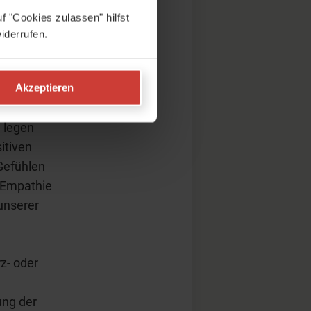
f "Cookies zulassen" hilfst
iderrufen.
eele
Aber die
Akzeptieren
wischen
 legen
itiven
Gefühlen
 Empathie
unserer
z- oder
ung der