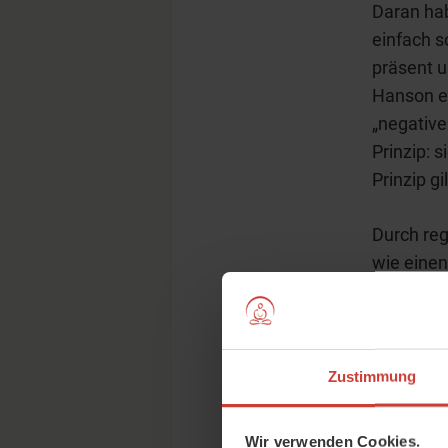
Daran hab
einfach s
präsent u
Hanson er
„negative
Prinzip: 
Prinzip g
Durch reg
wie einen
Richtung
Schlüssel
geben, z
und Körpe
Zustimmung
Vergangen
jetzt geh
Wir verwenden Cookies.