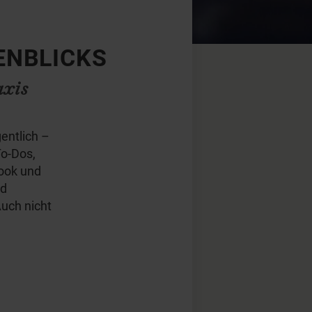
ENBLICKS
xis
entlich –
To-Dos,
ook und
nd
Auch nicht