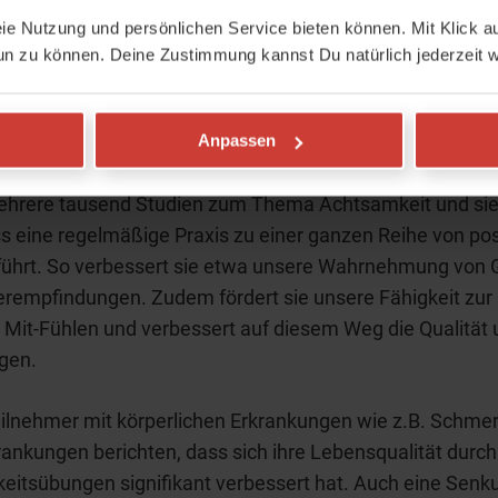
.
eie Nutzung und persönlichen Service bieten können. Mit Klick au
un zu können. Deine Zustimmung kannst Du natürlich jederzeit w
amkeit ist Medizin für Körper & S
 einiger Übung bis wir präsenter in unserem Leben sind. 
Anpassen
en können schon nach kurzer Zeit belohnt werden. Inz
mehrere tausend Studien zum Thema Achtsamkeit und sie
s eine regelmäßige Praxis zu einer ganzen Reihe von pos
führt. So verbessert sie etwa unsere Wahrnehmung von 
rempfindungen. Zudem fördert sie unsere Fähigkeit zur
Mit-Fühlen und verbessert auf diesem Weg die Qualität 
gen.
ilnehmer mit körperlichen Erkrankungen wie z.B. Schmer
ankungen berichten, dass sich ihre Lebensqualität durch
itsübungen signifikant verbessert hat. Auch eine Senk