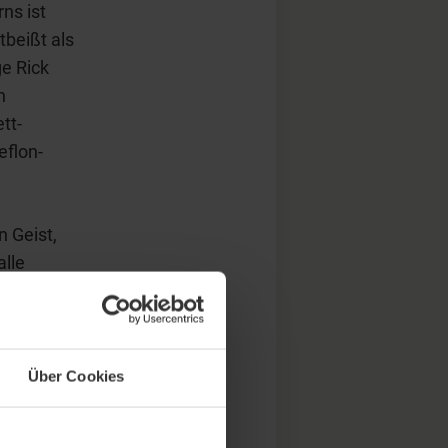
ns ist
tbeißt als
e Rick
h
tt-
eflon-
 Geist,
alle
 Der
nker zu
nn Atem
Über Cookies
h gerade
rklich