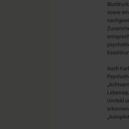
Blutdruck
sowie ei
nachgewi
Zusammen
entsprec
psychoth
Essstöru
Auch Kar
Psychothe
„Achtsamk
Lebensqu
Umfeld u
erkennen 
„Autopilot