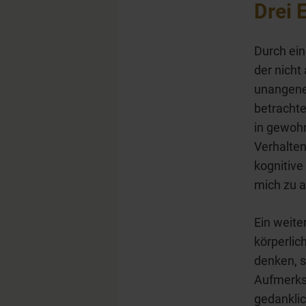
Drei 
Durch ein
der nicht
unangeneh
betrachte
in gewoh
Verhalten
kognitive
mich zu a
Ein weite
körperlic
denken, s
Aufmerksa
gedanklic