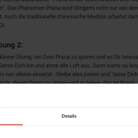
". Das Phänomen Prana wird übrigens nicht nur von den
. Auch die traditionelle chinesische Medizin arbeitet da
Qi.
ung 2:
 kleine Übung, um Dein Prana zu spüren und es Dir bewus
etze Dich hin und atme alle Luft aus. Dann warte so lang
x von alleine einsetzt - bleibe also passiv und "lasse Dic
puls, dieser Drang zu atmen und zu leben, das ist Prana.
Atem selbst ist Prana. Alle Schwingungsenergie ist Pran
als auch spirituelle und physikalische Energien sind alles
. Prana ist die universelle Energie, die alles durchströmt
Details
Leben möglich wäre.