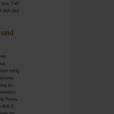
 aus. Tief
 sich das
 und
rer
und
Atem ruhig
anayama
ung zu
 unserem
st Prana.
e B.K.S.
esen im