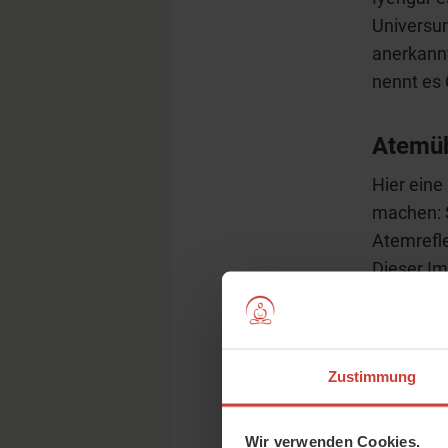
Universum
anerkannt
nennt es 
Atemüb
Hier eine
machen: S
Atemrefle
Dieser Im
auch der 
geistige 
von Prana
Zustimmung
die kein 
Wir verwenden Cookies.