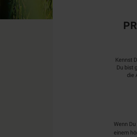
PR
Kennst D
Du bist 
die
Wenn Du i
einem hör