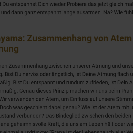
d Du entspannst Dich wieder.Probiere das jetzt gleich mal
und dann ganz entspannt lange ausatmen. Na? Wie fühlt
ayama: Zusammenhang von Atem
mung
einen Zusammenhang zwischen unserer Atmung und unse
 Bist Du nervös oder ängstlich, ist Deine Atmung flach 
ßig. Bist Du entspannt und rundum zufrieden, ist Dein 
chmäßig. Genau dieses Prinzip machen wir uns beim Pr
 Wir verwenden den Atem, um Einfluss auf unsere Stimm
Doch was geschieht dabei genau? Wie ist der Atem mit
stand verbunden? Das Bindeglied zwischen den beiden i
 jene geheimnisvolle Kraft, die uns am Leben hält oder wi
s einmal ausdrückte: "Prana ist der Lebenshauch aller W