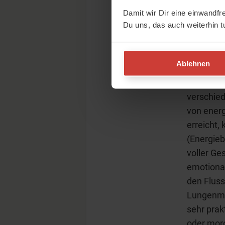
Pran
Damit wir Dir eine einwandfr
Du uns, das auch weiterhin t
Oft wird 
nicht gan
Ablehnen
letztlich
verlänger
verschie
von energ
erreicht,
(Energieb
voller Ge
emotional
den Fluss
Lungenmus
sehr prak
oder morg