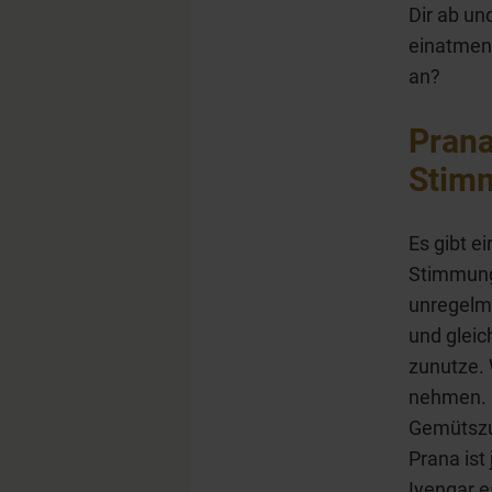
Dir ab un
einatmen 
an?
Pran
Stim
Es gibt 
Stimmung.
unregelmä
und glei
zunutze.
nehmen. 
Gemütszu
Prana ist
Iyengar e