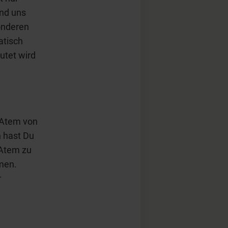
und uns
sonderen
atisch
utet wird
 Atem von
h hast Du
 Atem zu
men.
r