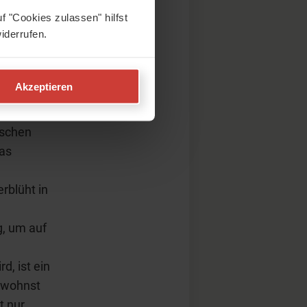
f "Cookies zulassen" hilfst
iderrufen.
jedoch
m ist hier
Akzeptieren
,
 aus
nschen
das
rblüht in
g, um auf
, ist ein
k wohnst
t nur