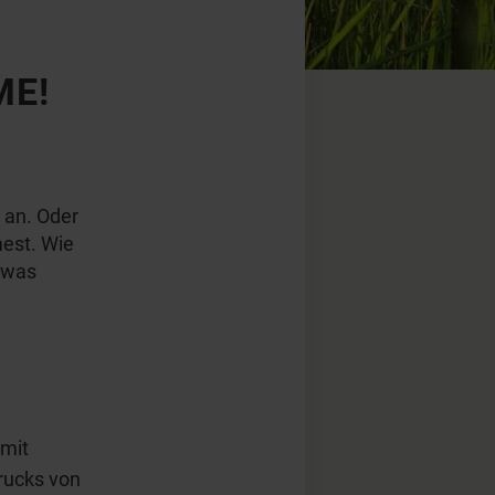
ME!
 an. Oder
mest. Wie
 was
 mit
Drucks von