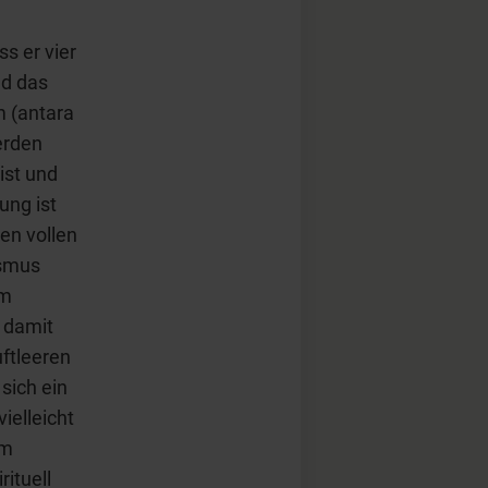
s er vier
nd das
 (antara
erden
ist und
ung ist
en vollen
ismus
em
 damit
uftleeren
sich ein
ielleicht
im
ituell