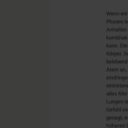
Wenn wir 
Phasen k
Anhalten
kumbhaka
kann. Die
Körper. S
belebend 
Atem an,
eindringe
eintreten
alles Alt
Lungen is
Gefühl vo
gesagt, e
höheren S