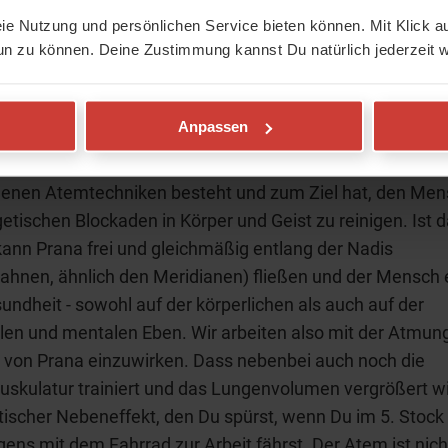
ayama = Atemübungen?
eie Nutzung und persönlichen Service bieten können. Mit Klick au
un zu können. Deine Zustimmung kannst Du natürlich jederzeit w
Pranayama mit Atemtechnik gleich gesetzt. Das trifft es 
z. Ja, der Atem wird kontrolliert und gelenkt, aber der Ate
Anpassen
 nur Mittel zum Zweck. Yama bedeutet in etwa ausdehnen
n und kontrollieren. Pranayama ist somit eine Kunst, die
denen Atemtechniken besteht und zum Ziel hat, den Me
etischen Blockaden in Körper und Geist zu reinigen. Ist 
 kann Prana frei und gleichmäßig entlang der Nadis
ahnen, ähnlich den Meridianen) fließen und der Mensch e
sundheit - sowohl auf der körperlichen als auch auf der
en und mentalen Eben. Wir arbeiten also mit der Atmun
 von Prana einzuwirken. Dass nebenbei auch noch die
kulatur trainiert und das Lungenvolumen vergrößert wird
tischer Nebeneffekt, den Du spürst, wenn Du im 5. Stoc
ens mit dem Fahrrad zur Arbeit fährst. Der Atem ist nich