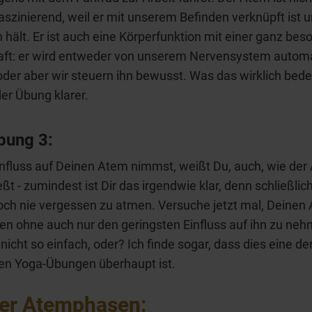
aszinierend, weil er mit unserem Befinden verknüpft ist 
hält. Er ist auch eine Körperfunktion mit einer ganz be
aft: er wird entweder von unserem Nervensystem autom
oder aber wir steuern ihn bewusst. Was das wirklich bede
der Übung klarer.
ung 3:
nfluss auf Deinen Atem nimmst, weißt Du, auch, wie der
ießt - zumindest ist Dir das irgendwie klar, denn schließlic
och nie vergessen zu atmen. Versuche jetzt mal, Deinen
n ohne auch nur den geringsten Einfluss auf ihn zu neh
nicht so einfach, oder? Ich finde sogar, dass dies eine de
en Yoga-Übungen überhaupt ist.
ier Atemphasen: