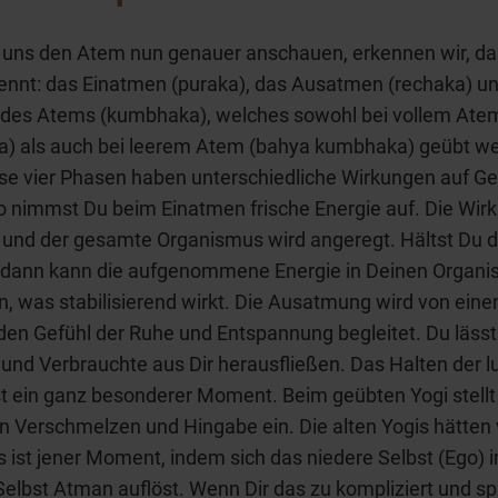
uns den Atem nun genauer anschauen, erkennen wir, das
ennt: das Einatmen (puraka), das Ausatmen (rechaka) u
 des Atems (kumbhaka), welches sowohl bei vollem Atem
) als auch bei leerem Atem (bahya kumbhaka) geübt w
se vier Phasen haben unterschiedliche Wirkungen auf Ge
o nimmst Du beim Einatmen frische Energie auf. Die Wirk
und der gesamte Organismus wird angeregt. Hältst Du d
 dann kann die aufgenommene Energie in Deinen Organ
n, was stabilisierend wirkt. Die Ausatmung wird von ein
den Gefühl der Ruhe und Entspannung begleitet. Du lässt
e und Verbrauchte aus Dir herausfließen. Das Halten der l
t ein ganz besonderer Moment. Beim geübten Yogi stellt 
n Verschmelzen und Hingabe ein. Die alten Yogis hätten v
s ist jener Moment, indem sich das niedere Selbst (Ego) 
elbst Atman auflöst. Wenn Dir das zu kompliziert und spir