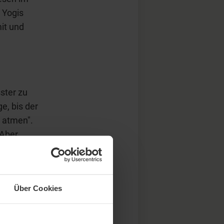
 Yogis
mit und
ster zu
e, bis der
h atmen".
 Aber
a. Sowohl
 Formen
 und ohne
Über Cookies