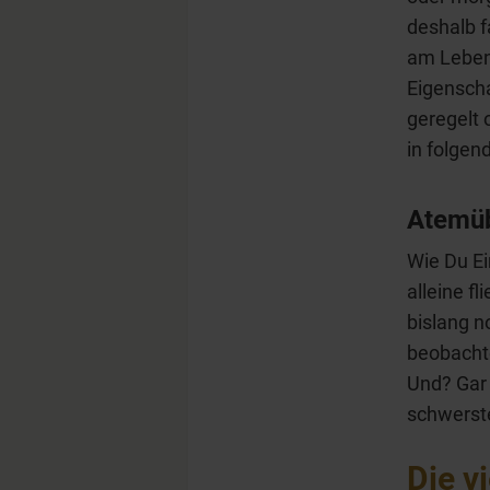
deshalb f
am Leben 
Eigensch
geregelt 
in folgen
Atemüb
Wie Du Ei
alleine fl
bislang n
beobachte
Und? Gar 
schwerst
Die v