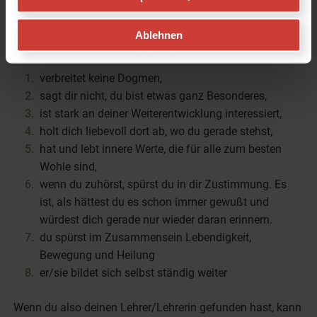
erkennst:
Ablehnen
Er/sie...
verbreitet keine Dogmen,
sagt dir nicht, du bist etwas ganz Besonderes,
ist stark an deiner Weiterentwicklung interessiert,
holt dich liebevoll dort ab, wo du gerade stehst,
hat und lebt innere Werte, die für alle zum besten
Wohle sind,
wenn du zuhörst, spürst du in dir Zustimmung. Es
ist, als hättest du es schon immer gewußt und
würdest dich gerade nur wieder daran erinnern.
du spürst im Zusammensein Lebendigkeit,
Bewegung und Heilung
er/sie bildet sich selbst ständig weiter
Wenn du also deinen Lehrer/Lehrerin gefunden hast, kann