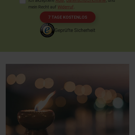
Ich akzeptiere
AGB
,
Datenschutzrichtlinie
, und
mein Recht auf
Widerruf
.
7 TAGE KOSTENLOS
Geprüfte Sicherheit