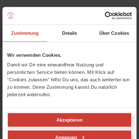
Zustimmung
Details
Über Cookies
Wir verwenden Cookies.
Damit wir Dir eine einwandfreie Nutzung und
persönlichen Service bieten können. Mit Klick auf
"Cookies zulassen" hilfst Du uns, das auch weiterhin tun
zu können. Deine Zustimmung kannst Du natürlich
jederzeit widerrufen.
Was macht einen guten Yoga-Lehrer oder -
Akzeptieren
Lehrerin aus?
Acht sichere Zeichen, wie du einen wahren Lehrer*in
Anpassen