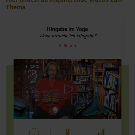
Thema
Hingabe im Yoga
Wozu brauche ich Hingabe?
R. Sriram
Hingabe aus der Sicht des "Yoga Sutra"
R. Sriram spricht über "Ishvarapranidhana", die Hingabe.
Er erklärt damit eines der Niyamas, die zusammen die
zweite Säule des achtgliedrigen Yogapfades nach…