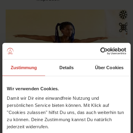
Zustimmung
Details
Über Cookies
Wir verwenden Cookies.
Damit wir Dir eine einwandfreie Nutzung und
Liegt der Ursprung von Yoga in Ägypten? Was
persönlichen Service bieten können. Mit Klick auf
unterscheidet Kemetic Yoga vom indischen Yoga? Und wie
"Cookies zulassen" hilfst Du uns, das auch weiterhin tun
kann Yoga mehr Selbstliebe schenken? Darüber spreche
zu können. Deine Zustimmung kannst Du natürlich
ich mit der Yogalehrerin Akosua Aset.
jederzeit widerrufen.