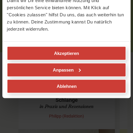
ohne Fasten"
– ein sanftes,
Damit wir Dir eine einwandfreie Nutzung und
nachhaltiges Programm zum
persönlichen Service bieten können. Mit Klick auf
Entlasten.
"Cookies zulassen" hilfst Du uns, das auch weiterhin tun
zu können. Deine Zustimmung kannst Du natürlich
Mehr über Melanies Arbeit erfährst
jederzeit widerrufen.
Du auf:
https://seelenkueche.at/
Akzeptieren
Passende Artikel
Anpassen
Ablehnen
Kundalini Yoga - Der Weg der
Schlange
in Praxis und Rezensionen
Philipp (Redaktion)