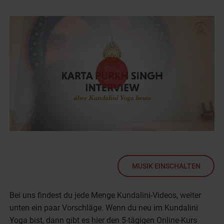
0
seconds
of
16
minutes,
MUSIK
EINSCHALTEN
27
seconds
Bei uns findest du jede Menge Kundalini-Videos, weiter
unten ein paar Vorschläge. Wenn du neu im Kundalini
Yoga bist, dann gibt es hier den 5-tägigen Online-Kurs