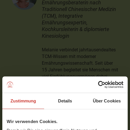
Ernährungsberaterin nach
Traditionell Chinesischer Medizin
(TCM), Integrative
Ernährungsexpertin,
Kochkursleiterin & diplomierte
Kinesiologin
Melanie verbindet jahrtausendealtes
TCM-Wissen mit moderner
Ernährungswissenschaft. Seit über
15 Jahren begleitet sie Menschen mit
viel Einfühlungsvermögen dabei,
Körper, Geist und Seele in Einklang
zu bringen – ob bei Erschöpfung,
Verdauungsproblemen oder
Zustimmung
Details
Über Cookies
hormonellen Ungleichgewichten.
Zwei Mal im Jahr leitet sie bei
Wir verwenden Cookies.
YogeMeHome die
TCM-Kur "Detox