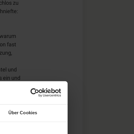
achlos zu
hniefte:
h warum
on fast
nzung,
ntel und
s ein und
bis in
 Gehirn,
Über Cookies
ckt dann
alt: