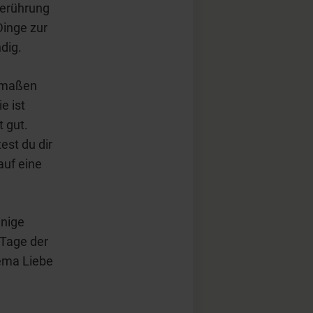
Berührung
Dinge zur
dig.
ermaßen
e ist
 gut.
est du dir
auf eine
inige
"Tage der
hema Liebe