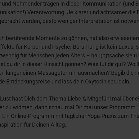
 und Nehmender tragen in dieser Kommunikation (und 
nikation!) Verant­wortung. Je klarer und achtsamer die 
ebracht werden, des­to weniger Interpretation ist notwen
lich berührende Momente zu gönnen, hat also erwiesen
Effekte für Körper und Psyche. Berührung ist kein Luxus, si
wendig für Menschen jeden Alters – hau(p)tsache sie tut
t du dir in dieser Hinsicht gönnen? Was tut dir gut? Wollt
hon länger einen Massagetermin ausmachen? Begib dich 
e Entdeckungsreise und lass dein Oxytocin sprudeln.
Lust hast Dich dem Thema Liebe & Mitgefühl mal über e
er zu widmen, dann schau mal Dir mal unser Programm 
. Ein Online-Programm mit täglicher Yoga-Praxis zum T
nspiration für Deinen Alltag.