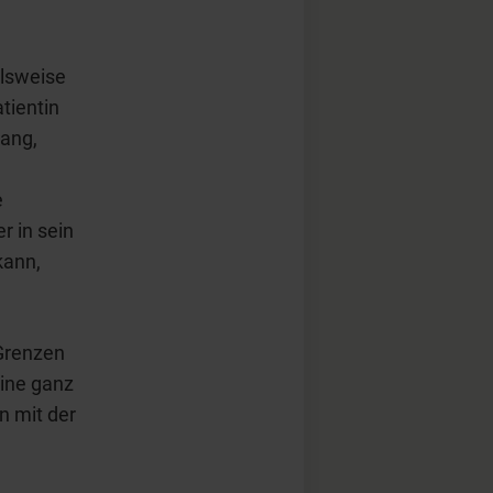
elsweise
atientin
lang,
e
r in sein
kann,
 Grenzen
eine ganz
n mit der