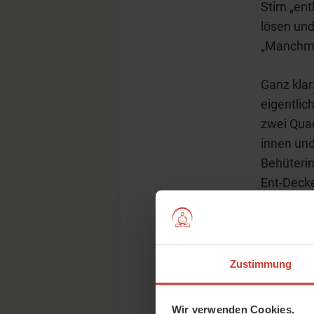
Stirn „en
lösen un
„Manchmal
Ganz klar
eigentlic
zwei Quad
innen und
Behüterin
Ent-Decke
demselben
alle Ewig
Wird die 
Zustimmung
die für S
an Körper
Wir verwenden Cookies.