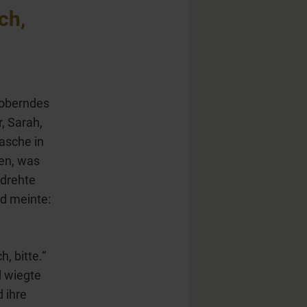
ch,
eroberndes
, Sarah,
asche in
en, was
 drehte
nd meinte:
, bitte.“
d wiegte
 ihre