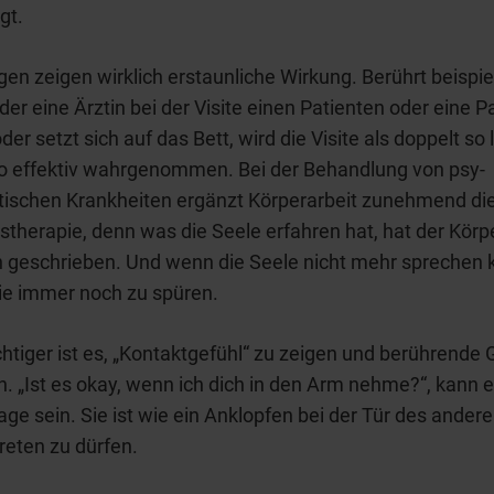
gt.
en zeigen wirklich erstaunliche Wirkung. Berührt beispi
oder eine Ärztin bei der Visite einen Patienten oder eine P
er setzt sich auf das Bett, wird die Visite als doppelt so 
so effektiv wahrgenommen. Bei der Behandlung von psy­
ischen Krankheiten ergänzt Körperarbeit zunehmend di
therapie, denn was die Seele erfahren hat, hat der Körpe
 geschrieben. Und wenn die Seele nicht mehr sprechen 
ie immer noch zu spüren.
tiger ist es, „Kontaktgefühl“ zu zeigen und berührende
. „Ist es okay, wenn ich dich in den Arm nehme?“, kann 
age sein. Sie ist wie ein Anklopfen bei der Tür des andere
treten zu dürfen.