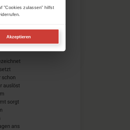
passiert:
f "Cookies zulassen" hilfst
der Star
iderrufen.
Akzeptieren
ezeichnet
setzt
r schon
r auslöst
im
mt sorgt
hm
n
sagen ans