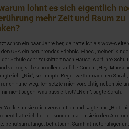
warum lohnt es sich eigentlich no
erührung mehr Zeit und Raum zu
nken?
etzt schon ein paar Jahre her, da hatte ich als wow-welt
n den USA ein berührendes Erlebnis. Eines „meiner“ Kinder
der Schule sehr zerknittert nach Hause, warf ihre Schult
und verzog sich schmollend auf die Couch. „Hey, Mäusch
, fragte ich. „Nix“, schnappte Regenwettermädchen Sarah,
Tränen nahe weg. Ich setzte mich vorsichtig neben sie u
 mir nicht sagen, was passiert ist? „Nein“, sagte Sarah.
r Weile sah sie mich verweint an und sagte nur: „Halt mich
oment hätte ich heulen können, nahm sie in den Arm un
ge, behutsam, lange, behutsam. Sarah atmete ruhiger und