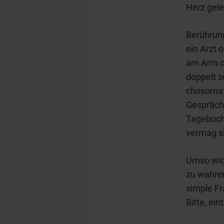
Herz gele
Berührung
ein Arzt 
am Arm od
doppelt 
chosomat
Gesprächs
Tagebuch
vermag s
Umso wich
zu wahren
simple Fr
Bitte, ein