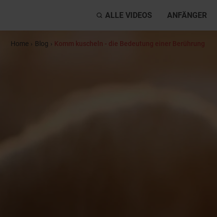
ALLE VIDEOS
ANFÄNGER
Home
›
Blog
›
Komm kuscheln - die Bedeutung einer Berührung