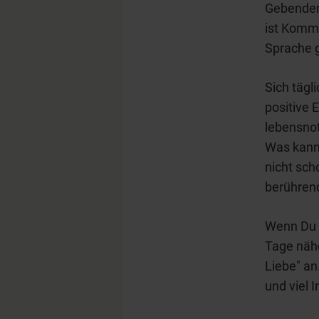
Gebender
ist Kommu
Sprache g
Sich täg
positive 
lebensnot
Was kanns
nicht sc
berührend
Wenn Du 
Tage näh
Liebe" an
und viel I