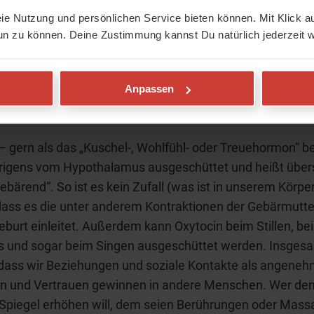
nt euch. Alles ist gut. Ihr seid geborgen.“ Und noch etwas 
eie Nutzung und persönlichen Service bieten können. Mit Klick au
rmonwelt macht Party; mit dem Botenstoff Oxytocin als 
un zu können. Deine Zustimmung kannst Du natürlich jederzeit w
anzfläche.
Anpassen
Kuschel-Hormon Oxytocin
– gern als das „Kuschel-, Wohlfühl- oder Treuehormon“ b
brigens vom Hypothalamus ausgeschüttet und heißt über
gebärend“. So ist es kein Zufall (was ist in unserem Körpe
 dass es die unter anderem Kontraktionen der Gebärmutte
eburt einleitet. Außerdem kann Oxytocin beim Stillen, be
 und sogar beim Singen ausgeschüttet werden. Insgesa
 dass wir Beziehungen und soziale Kontakte als angene
n und Vertrauen gewinnen in andere Menschen. Wer de
-Spiegel erhöhen will, dem seien Berührungen oder Mas