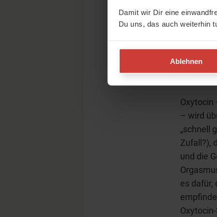
„Entspan­
Damit wir Dir eine einwandfr
unsere Ho
Du uns, das auch weiterhin t
auf der T
Ablehnen
Das 
Oxytocin 
– wird ü
„schnell 
Zufall?),
und die G
Orgasmus
es dafür,
empfinde
Oxytocin