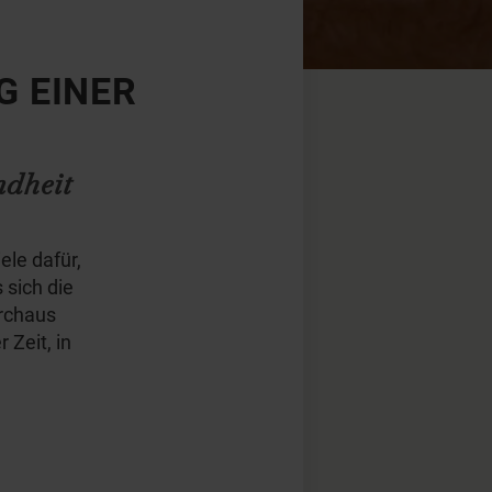
G EINER
dheit
ele dafür,
 sich die
urchaus
 Zeit, in