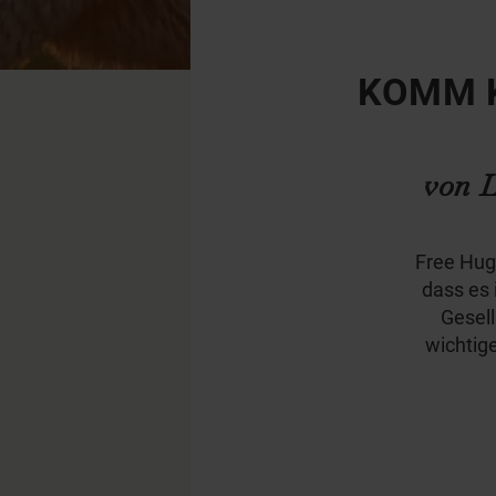
KOMM K
von 
Free Hugs
dass es 
Gesell
wichtige