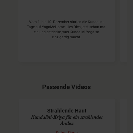
W
Vom 1. bis 10. Dezember starten die Kundalini-
wi
Tage auf YogaMeHome. Lies Dich jetzt schon mal
ein und entdecke, was Kundalini-Yoga so
Re
einzigartig macht.
Passende Videos
Strahlende Haut
Kundalini-Kriya für ein strahlendes
Antlitz
Satya Singh