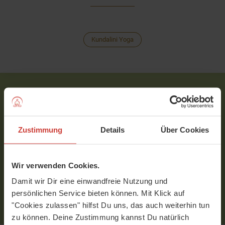
Kundalini Yoga
Philipp (Redaktion)
Philipp Strohm ist Gründer von
Zustimmung
Details
Über Cookies
YogaMeHome. Wenn er nicht gerade
mit seiner Kamera auf Tour ist, um
die Lehrer-Perlen der
Wir verwenden Cookies.
deutschsprachigen Yoga-Welt zu
Damit wir Dir eine einwandfreie Nutzung und
finden, dann lebt er mit seiner Familie
persönlichen Service bieten können. Mit Klick auf
in Wien.
"Cookies zulassen" hilfst Du uns, das auch weiterhin tun
zu können. Deine Zustimmung kannst Du natürlich