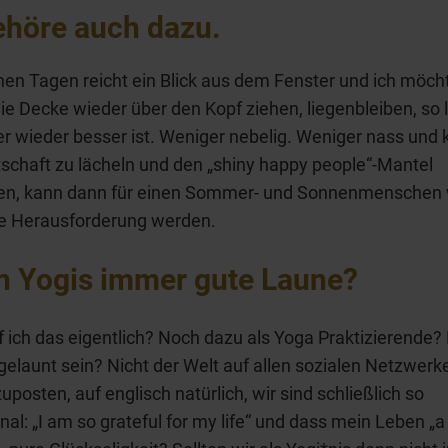
ehöre auch dazu.
en Tagen reicht ein Blick aus dem Fenster und ich möc
die Decke wieder über den Kopf ziehen, liegenbleiben, so 
r wieder besser ist. Weniger nebelig. Weniger nass und
tschaft zu lächeln und den „shiny happy people“-Mantel
en, kann dann für einen Sommer- und Sonnenmenschen 
te Herausforderung werden.
 Yogis immer gute Laune?
f ich das eigentlich? Noch dazu als Yoga Praktizierende? 
 gelaunt sein? Nicht der Welt auf allen sozialen Netzwer
uposten, auf englisch natürlich, wir sind schließlich so
nal: „I am so grateful for my life“ und dass mein Leben „a b