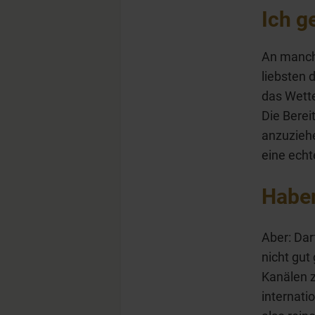
Ich g
An manch
liebsten 
das Wette
Die Berei
anzuzieh
eine ech
Haben
Aber: Dar
nicht gut
Kanälen z
internatio