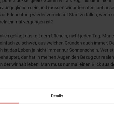
e, pure Glückseligkeit? Sollten wir als Yogi*nis denn nicht
ch ausgeglichen sein und müssen wir befürchten, auf un
ur Erleuchtung wieder zurück auf Start zu fallen, wenn 
eln einmal vergangen ist?
nlich gelingt das mit dem Lächeln, nicht jeden Tag. Manc
 einfach zu schwer, aus welchen Gründen auch immer. D
ch ist das Leben ja nicht immer nur Sonnenschein. Wer e
ehauptet, der hat in meinen Augen den Bezug zur realen
 in der wir halt leben. Man muss nur mal einen Blick aus 
werfen, um sich der berühmten Launen des Wetters bewu
urückhalten lässt sich eine Gewitterfront genauso wenig
schauer unterdrücken können. Wir können es nicht ände
ir uns auch nicht dagegen wehren oder dagegen ankämp
Details
er lernen, damit umzugehen. Im Yoga-Sutra heißt es üb
: „Alles, was ist, hat seinen Sinn.“ Nichts ist also ohne 