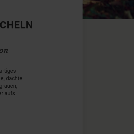
ÄCHELN
ion
artiges
e, dachte
grauen,
er aufs