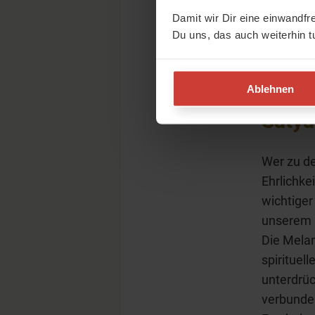
Bedeutung
Damit wir Dir eine einwandfr
Ist das n
Du uns, das auch weiterhin t
dürfen, e
solange d
tun. Ich 
Ablehnen
Satya
Wer zu de
Ehrlichkei
wichtiger
unserem i
Die Melan
spirituel
unterdrüc
verbunde