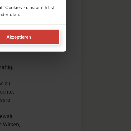
ncholie.
f "Cookies zulassen" hilfst
erlauben
iderrufen.
 das,
Abbruch
Akzeptieren
aftig.
n
ns zu
öchte.
nsere
Gewalt
m Wirken,