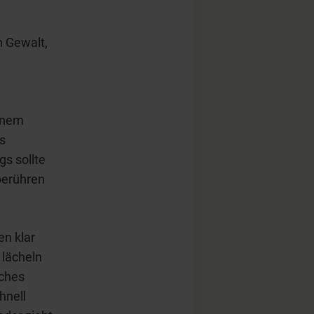
n Gewalt,
einem
s
gs sollte
berühren
en klar
 lächeln
iches
hnell