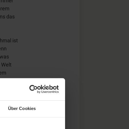
 immer
serem
uns das
hmal ist
enn
twas
 Welt
dem
sst zu
, wie wir
rn, also
fen. Wir
Über Cookies
rigens
Wert oder