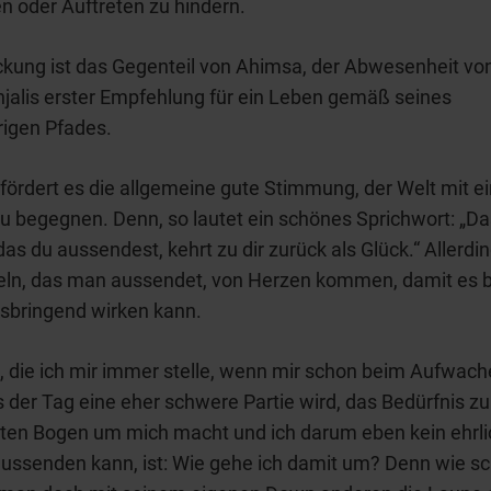
n oder Auftreten zu hindern.
kung ist das Gegenteil von Ahimsa, der Abwesenheit vo
jalis erster Empfehlung für ein Leben gemäß seines
rigen Pfades.
 fördert es die allgemeine gute Stimmung, der Welt mit 
u begegnen. Denn, so lautet ein schönes Sprichwort: „Da
das du aussendest, kehrt zu dir zurück als Glück.“ Allerdin
eln, das man aussendet, von Herzen kommen, damit es 
sbringend wirken kann.
, die ich mir immer stelle, wenn mir schon beim Aufwach
s der Tag eine eher schwere Partie wird, das Bedürfnis zu
iten Bogen um mich macht und ich darum eben kein ehrl
ussenden kann, ist: Wie gehe ich damit um? Denn wie sc