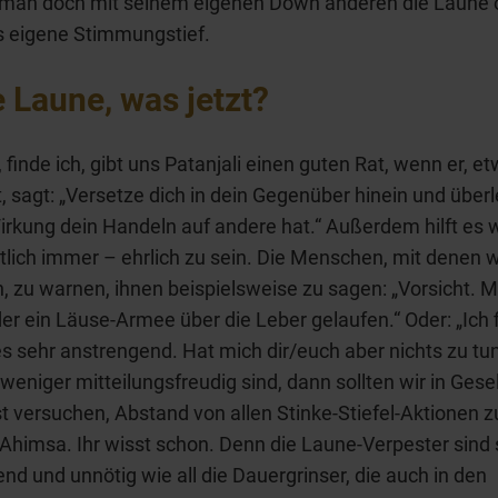
 man doch mit seinem eigenen Down anderen die Laune o
ns eigene Stimmungstief.
 Laune, was jetzt?
, finde ich, gibt uns Patanjali einen guten Rat, wenn er, e
t, sagt: „Versetze dich in dein Gegenüber hinein und überl
rkung dein Handeln auf andere hat.“ Außerdem hilft es w
tlich immer – ehrlich zu sein. Die Menschen, mit denen wi
, zu warnen, ihnen beispielsweise zu sagen: „Vorsicht. Mi
der ein Läuse-Armee über die Leber gelaufen.“ Oder: „Ich 
es sehr anstrengend. Hat mich dir/euch aber nichts zu tu
weniger mitteilungsfreudig sind, dann sollten wir in Gese
 versuchen, Abstand von allen Stinke-Stiefel-Aktionen z
himsa. Ihr wisst schon. Denn die Laune-Verpester sind 
nd und unnötig wie all die Dauergrinser, die auch in den