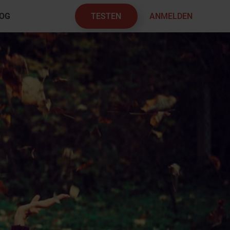
TESTEN
ANMELDEN
OG
×