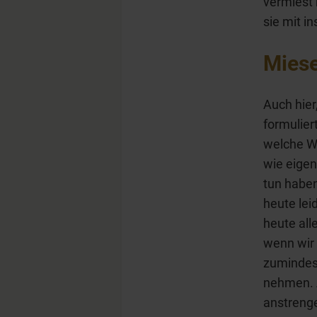
vermiest
sie mit i
Miese
Auch hier
formulier
welche Wi
wie eigen
tun haben
heute lei
heute all
wenn wir 
zumindest
nehmen. A
anstrenge