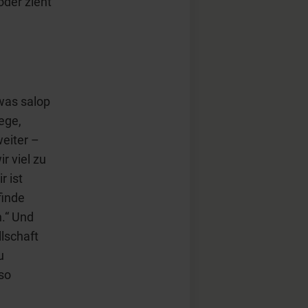
der zieht
twas salop
ege,
eiter –
r viel zu
r ist
finde
n.“ Und
llschaft
u
so