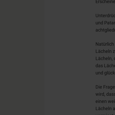
Erscheine
Unterdrüc
und Patan
achtglied
Natürlich
Lächeln z
Lächeln, 
das Läch
und glück
Die Frage
wird, das
einen we
Lächeln a