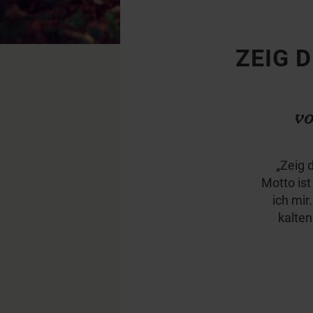
ZEIG 
vo
„Zeig 
Motto is
ich mi
kalten