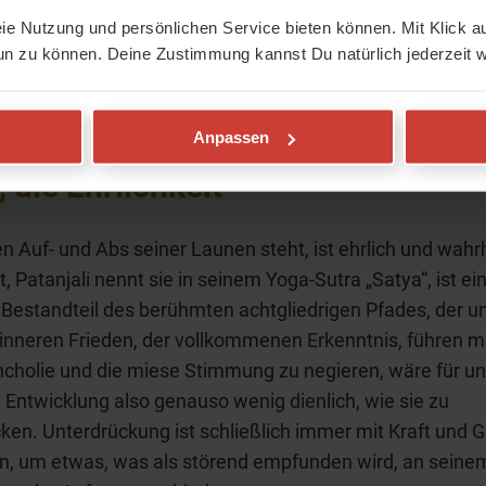
. Auch nicht schlechte Launen oder eine gepflegte Mela
eie Nutzung und persönlichen Service bieten können. Mit Klick au
icht beruhigend? Ich glaube darum auch, dass wir es uns 
un zu können. Deine Zustimmung kannst Du natürlich jederzeit w
inmal nicht zu lächeln und ich denke, der Erleuchtung wird
as Stimmungstief kein chronischer Zustand ist, keinen 
wage sogar zu behaupten: Im Gegenteil.
Anpassen
, die Ehrlichkeit
n Auf- und Abs seiner Launen steht, ist ehrlich und wahrh
t, Patanjali nennt sie in seinem Yoga-Sutra „Satya“, ist ei
 Bestandteil des berühmten achtgliedrigen Pfades, der u
nneren Frieden, der vollkommenen Erkenntnis, führen m
cholie und die miese Stimmung zu negieren, wäre für u
le Entwicklung also genauso wenig dienlich, wie sie zu
ken. Unterdrückung ist schließlich immer mit Kraft und 
n, um etwas, was als störend empfunden wird, an seine