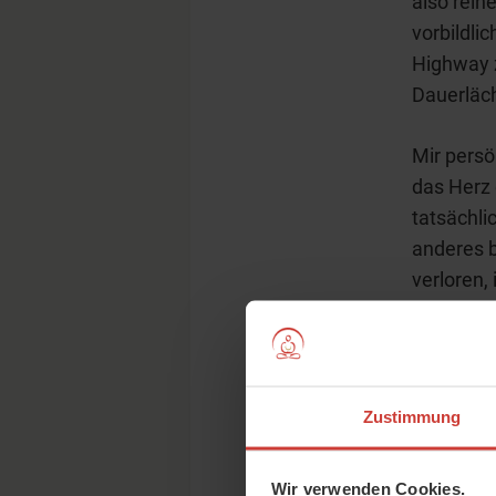
also rein
vorbildli
Highway z
Dauerläch
Mir persö
das Herz
tatsächli
anderes b
verloren,
Fenster 
werden. Z
den Regen
müssen w
Zustimmung
können ab
sinngemäß
Wir verwenden Cookies.