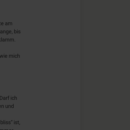
hte am
lange, bis
 klamm.
wie mich
Darf ich
ken und
liss“ ist,