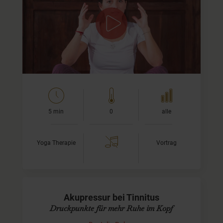
Leidest Du unter Ohrgeräuschen? Ein unangenehmes
Klingeln, Pfeifen oder Rauschen stört Deine innere Ruhe?
In diesem Vortrag möchte ich zusammenfassen, woher
diese…
5 min
0
alle
Yoga Therapie
Vortrag
Akupressur bei Tinnitus
Druckpunkte für mehr Ruhe im Kopf