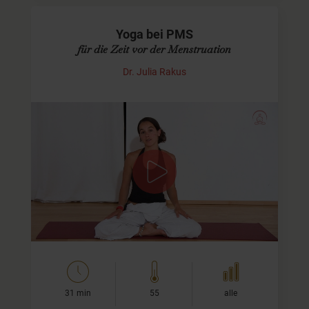
Yoga bei PMS
für die Zeit vor der Menstruation
Dr. Julia Rakus
Yogaübungen für fordernde Zeiten Deines
Zyklusses
Dieses Yoga-Video habe ich speziell für die Zeit vor der
Menstruation oder rund um den Eisprung entworfen,
wenn Du Dich einfach nicht ganz so…
31 min
55
alle