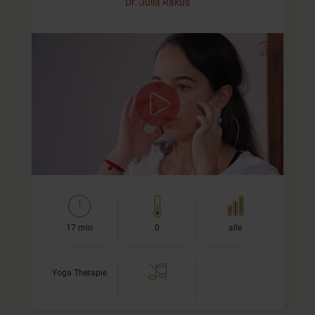
Dr. Julia Rakus
Anleitung zur Selbstmassage gegen
Tinnitus
In diesem Video zeige ich Dir verschiedene Druckpunkte
an Kopf, Nacken, Schultern, Armen und Händen, die Dir
helfen werden Dich zu entspannen. Diese…
17 min
0
alle
Yoga Therapie