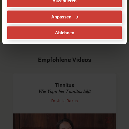
Akzeptieren
eingeloggt sein.
Bitte
logge
Dich zuerst ein bzw.
registriere
Dich.
Anpassen
Ablehnen
Empfohlene Videos
Tinnitus
Wie Yoga bei Tinnitus hilft
Dr. Julia Rakus
Das Klingeln in den Ohren