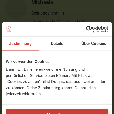
Michaela
Sehr angenehm! :)
Verfasst am 17.11.2021 um 17:56
Rita
Zustimmung
Details
Über Cookies
Vielen herzlichen Dank. Diese so
wunderbar angeleitete und kompetente
Wir verwenden Cookies.
Sequenz bei Tinnitus tut einfach gut. Frau
Dr. Rakus, es ist für mich eine Freude
Damit wir Dir eine einwandfreie Nutzung und
so oft wie möglich diese Übungen in
persönlichen Service bieten können. Mit Klick auf
meinen Tag einzubauen, denn sie helfen
"Cookies zulassen" hilfst Du uns, das auch weiterhin tun
mir. Rita
zu können. Deine Zustimmung kannst Du natürlich
jederzeit widerrufen.
Verfasst am 24.05.2020 um 20:01
Um Kommentare schreiben zu können, musst Du