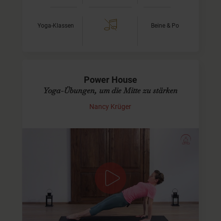
Yoga-Klassen
Beine & Po
Power House
Yoga-Übungen, um die Mitte zu stärken
Nancy Krüger
Kräftige Deinen Rumpf
Die Muskulatur des Rumpfes, also des Bauches, des
unteren Rücken und der Flanken, sorgt für eine
aufgerichtete Haltung, stabilisiert die Wirbelsäule und
hält Dich im…