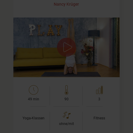
Nancy Krüger
Ganzkörpertraining für Fortgeschrittene
Dieses Video ist für Dich, wenn Du Deinen kompletten
Körper trainieren und dabei so richtig ins Schwitzen
kommen möchtest.
In dieser Klasse praktizieren wir…
49 min
90
3
Yoga-Klassen
Fitness
ohne/mit