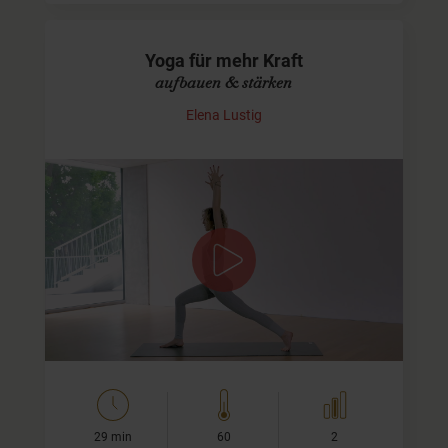
Yoga für mehr Kraft
aufbauen & stärken
Elena Lustig
Kraft im ganzen Körper
Mit diesem Video bauen wir Kraft auf.
Etwa ab unserem 30. Lebensjahr bauen wir körperlich ab.
Das bedeutet, dass wir deutlich mehr tun müssen, um
Muskulatur aufzubauen oder…
29 min
60
2