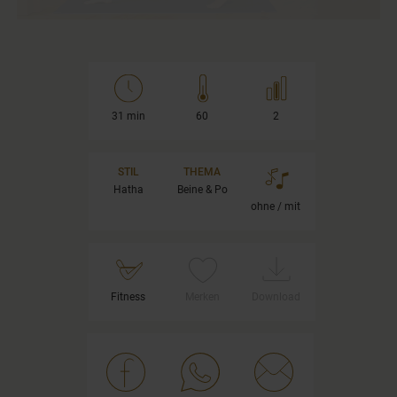
31 min
60
2
STIL
THEMA
Hatha
Beine & Po
ohne / mit
Fitness
Merken
Download