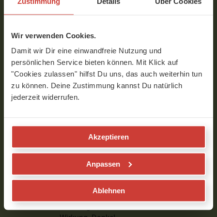
Zustimmung
Details
Über Cookies
Verfasst am 22.02.2024 um 17:44
Maria
Wir verwenden Cookies.
Damit wir Dir eine einwandfreie Nutzung und
Ich fand manche Übergänge nicht ganz so
persönlichen Service bieten können. Mit Klick auf
klar, was die Beinstellung betrifft. Aber
"Cookies zulassen" hilfst Du uns, das auch weiterhin tun
vielleicht braut es nur einige
zu können. Deine Zustimmung kannst Du natürlich
Wiederholungen des Videos. Sonst ist die
jederzeit widerrufen.
Sequenz angenehm ruhig und doch
fordernd. Vielen Dank!
Verfasst am 14.02.2024 um 08:48
Akzeptieren
Angela
Anpassen
Ich hatte heute ganz schön mit meiner
Ablehnen
Balance zu struggeln. Ruhig und fordernd
trifft es gut, erdend und klärend in der