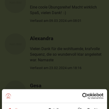
Eine coole Übungsreihe! Macht wirklich
Spaß, vielen Dank! :-)
Verfasst am 09.03.2024 um 08:01
Alexandra
Vielen Dank für die wohltuende, krafvolle
Sequenz, die so wundervoll klar angeleitet
war. Namaste
Verfasst am 23.02.2024 um 18:16
Gesa
Die Yoga-Einheiten mit Nancy sind einfach
die besten! :-)