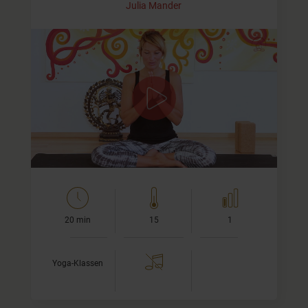
Julia Mander
Vinyasa Flow für Anfänger
Im zweiten Teil der Serie Vinyasa Flow für Anfänger legen
wir unser Augenmerk auf die Übergänge von einer Asana
(Yoga-Übung) zur nächsten, genannt
Vinyasa
und ich
zeige…
20 min
15
1
Yoga-Klassen