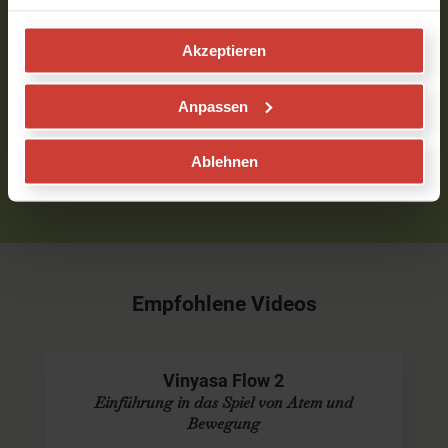
Verfasst am 19.05.2024 um 14:06
Akzeptieren
Um Kommentare schreiben zu können, musst Du
Anpassen
eingeloggt sein.
Bitte
logge
Dich zuerst ein bzw.
registriere
Dich.
Ablehnen
Empfohlene Videos
Vinyasa Flow 2
Einführung in das Spiel von Atem und
Bewegung