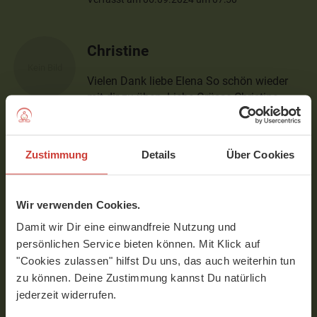
Christine
Vielen Dank liebe Elena So schön wieder
mit dir zu üben. Liebe Grüsse Christine
Verfasst am 03.06.2024 um 15:30
Zustimmung
Details
Über Cookies
Birgit
Kurz u knackig, klasse
Wir verwenden Cookies.
Verfasst am 20.05.2024 um 11:07
Damit wir Dir eine einwandfreie Nutzung und
persönlichen Service bieten können. Mit Klick auf
"Cookies zulassen" hilfst Du uns, das auch weiterhin tun
Barbara
zu können. Deine Zustimmung kannst Du natürlich
jederzeit widerrufen.
Das ist ein wunderbarer wohltuenden Flow.