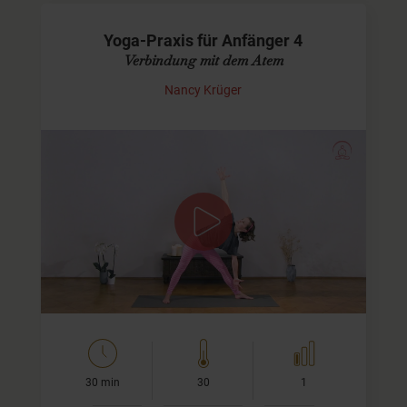
Yoga-Praxis für Anfänger 4
Verbindung mit dem Atem
Nancy Krüger
Diese Praxis ist etwas kürzer als "Yoga-Praxis für
Anfänger Teil 1-3". Es erwartet Dich eine entspannende
und auch kraftvolle Yoga-Praxis. Diesmal geht es um den
Atem, einer der wichtigsten Aspekte…
30 min
30
1