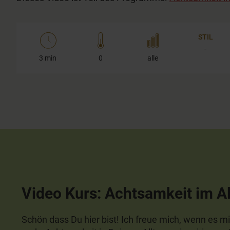
20
seconds
Volume
90%
STIL
-
3 min
0
alle
Video Kurs: Achtsamkeit im Al
Schön dass Du hier bist! Ich freue mich, wenn es mi