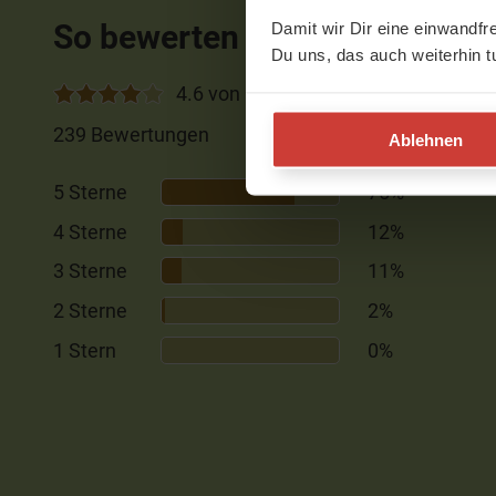
So bewerten Mitglieder diese
Damit wir Dir eine einwandfr
Du uns, das auch weiterhin t
4.6 von 5
239 Bewertungen
Ablehnen
5 Sterne
75%
4 Sterne
12%
3 Sterne
11%
2 Sterne
2%
1 Stern
0%