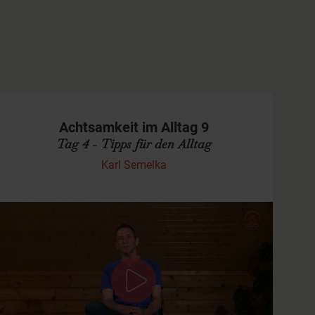
Achtsamkeit im Alltag 9
Tag 4 - Tipps für den Alltag
Karl Semelka
Tipps für mehr Achtsamkeit im Alltag
Auf der Matte ist gut, im Alltag ist besser. Die Matte ist
unsere Spielwiese, unser Trainingsfeld. Wer Paragliden
lernen will, hüpft auch nicht gleich vom…