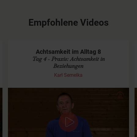
Empfohlene Videos
Achtsamkeit im Alltag 8
Tag 4 - Praxis: Achtsamkeit in
Beziehungen
Karl Semelka
Mehr Achtsamkeit in Beziehungen
"
Wenn Du etwas sagst, wiederholst Du nur, was Du
ohnehin schon weißt. Wenn Du zuhörst hingegen,
kannst Du noch Neues erfahren
"
Dalai Lama