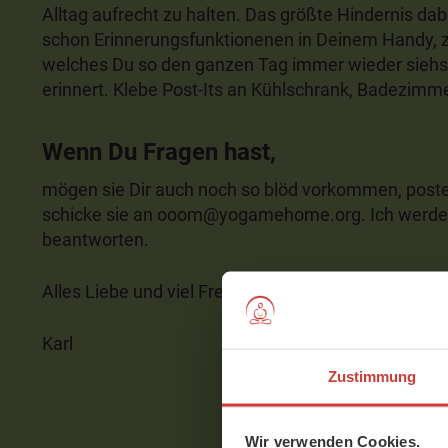
Alltag aufrecht zu halten. Das größte Hindernis dab
schon Erinnerungsfunktionenen in Deinem Handy, z
welches Du so den ganzen Tag immer wieder siehst
erinnert. Klebe Post-Its an Kühlschrank, Badezimme
Wenn Du Fragen hast,
mögen sie Dir auch noch so blöd vorkommen, poste 
schicke sie an ooom@yogamehome.org. Ich werde v
beantworten.
Alles Liebe und viel Freude beim Entdecken Deines
Karl
Zustimmung
Wir verwenden Cookies.