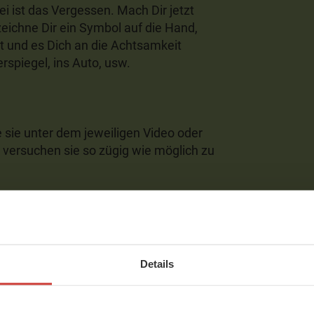
ei ist das Vergessen. Mach Dir jetzt
eichne Dir ein Symbol auf die Hand,
 und es Dich an die Achtsamkeit
rspiegel, ins Auto, usw.
sie unter dem jeweiligen Video oder
ersuchen sie so zügig wie möglich zu
 Lebens in Achtsamkeit,
Details