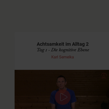
Achtsamkeit im Alltag 2
Tag 1 - Die kognitive Ebene
Karl Semelka
Was ist die kognitive Ebene der
Achtsamkeit?
Die kognitive Ebene der Achtsamkeit betrifft alles, was
Du denkst...und das ist eine Menge. In diesem Video
erkläre ich Dir die kognitive Ebene der…