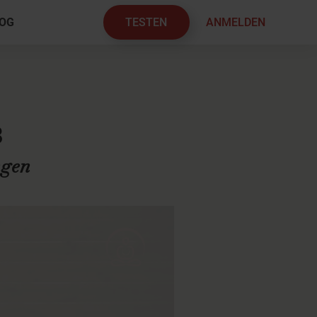
TESTEN
ANMELDEN
OG
×
8
ngen