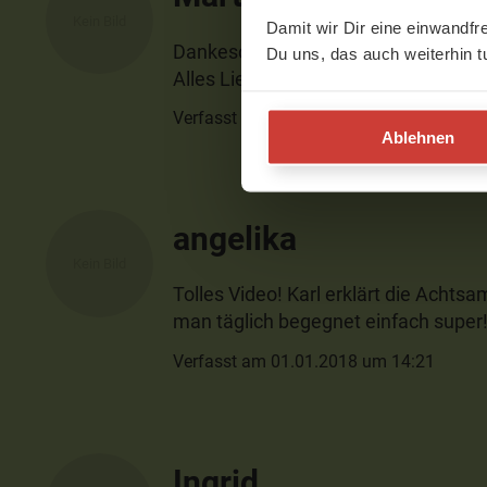
Damit wir Dir eine einwandfr
Dankeschön! Das war jetzt ein wund
Du uns, das auch weiterhin t
Alles Liebe!
Verfasst am 29.10.2020 um 06:52
Ablehnen
angelika
Tolles Video! Karl erklärt die Acht
man täglich begegnet einfach super
Verfasst am 01.01.2018 um 14:21
Ingrid