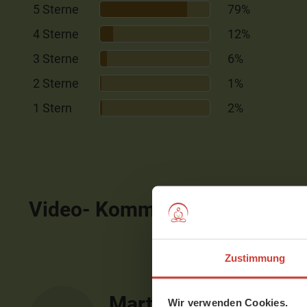
5 Sterne
79%
4 Sterne
12%
3 Sterne
6%
2 Sterne
1%
1 Stern
2%
Video- Kommentare
ausblen
Zustimmung
Martina
Wir verwenden Cookies.