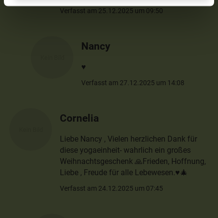
Verfasst am 25.12.2025 um 09:50
Nancy
♥️
Verfasst am 27.12.2025 um 14:08
Cornelia
Liebe Nancy , Vielen herzlichen Dank für
diese yogaeinheit- wahrlich ein großes
Weihnachtsgeschenk 🙏Frieden, Hoffnung,
Liebe , Freude für alle Lebewesen.♥️🎄
Verfasst am 24.12.2025 um 07:45