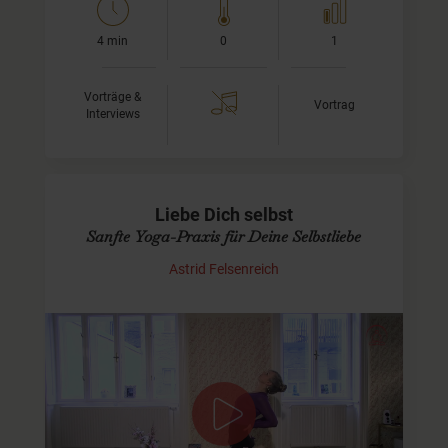
4 min
0
1
Vorträge &
Vortrag
Interviews
Liebe Dich selbst
Sanfte Yoga-Praxis für Deine Selbstliebe
Astrid Felsenreich
Praxis mit Deiner persönlichen Note
Ich führe Dich heute durch eine sanfte Yoga-Praxis, die so
konzipiert ist, dass Du genug Zeit hast, um Dir selbst
näher zu kommen. Hör auf Deinen Körper, schau…