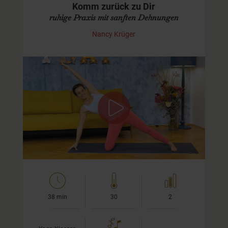
Komm zurück zu Dir
ruhige Praxis mit sanften Dehnungen
Nancy Krüger
Verbindung zu Dir stärken
Diese Praxis ist für Dich, wenn Du Dich gerade etwas
zerstreut fühlst und nicht so genau weißt, wo Dir der Kopf
steht. Dich erwartet eine ruhige Klasse mit viel Dehnung,…
38 min
30
2