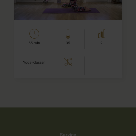
55 min
35
2
Yoga-Klassen
Service