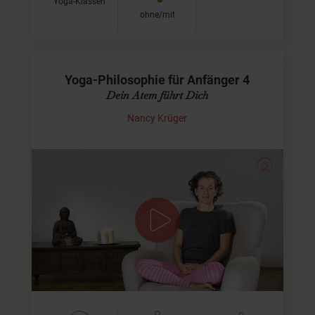
Yoga-Klassen
ohne/mit
Yoga-Philosophie für Anfänger 4
Dein Atem führt Dich
Nancy Krüger
Übe ich Yoga richtig: Wenn Du irgendwann mal auf der
Matte unsicher bist, ob Du richtig übst, dann schau, ob
Dein Atem wirklich fließen kann. Dann hast Du die
Antwort. Von außen allein lässt sich…