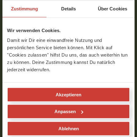
versuche so gut es geht mitzuhalten. Dafür
fühle ich mich nachher immer großartig
Zustimmung
Details
Über Cookies
und mein Körper dankt es mir auf Tage
hinaus. Vielen Dank auch Dir für diese tolle
Weihnachtseinheit!
Wir verwenden Cookies.
Verfasst am 27.12.2025 um 16:54
Damit wir Dir eine einwandfreie Nutzung und
persönlichen Service bieten können. Mit Klick auf
"Cookies zulassen" hilfst Du uns, das auch weiterhin tun
Nancy
zu können. Deine Zustimmung kannst Du natürlich
jederzeit widerrufen.
♥️
Verfasst am 29.12.2025 um 13:02
Akzeptieren
Angela
Anpassen
Danke für diese Einladung, mir Zeit und
Raum zu geben. Und frohe Weihnachten
Ablehnen
für alle hier!