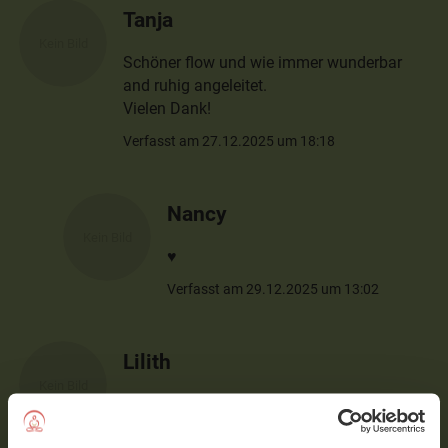
Tanja
Schöner flow und wie immer wunderbar
and ruhig angeleitet.
Vielen Dank!
Verfasst am 27.12.2025 um 18:18
Nancy
♥️
Verfasst am 29.12.2025 um 13:02
Lilith
Liebe Nancy, Deine Stunden sind für mich
sportlich immer Obergrenze und ich