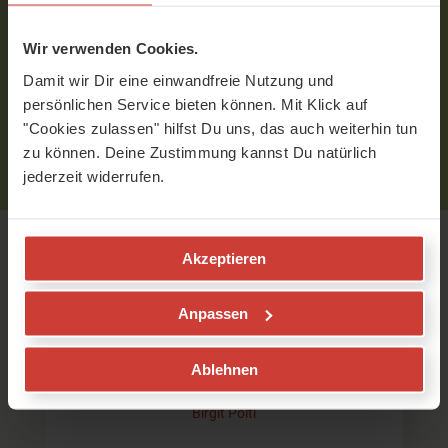
Wir verwenden Cookies.
Um Kommentare schreiben zu können, musst Du
eingeloggt sein.
Damit wir Dir eine einwandfreie Nutzung und
Bitte
logge
Dich zuerst ein bzw.
registriere
Dich.
persönlichen Service bieten können. Mit Klick auf
"Cookies zulassen" hilfst Du uns, das auch weiterhin tun
zu können. Deine Zustimmung kannst Du natürlich
jederzeit widerrufen.
Akzeptieren
Empfohlene Videos
Anpassen
Anusara Live Klasse
Ablehnen
Thema Erdung
Birgit Pöltl