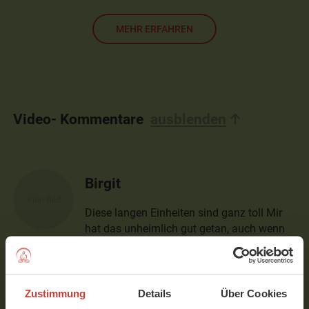
MEHR ERFAHREN
Video- Kommentare
ausblenden
Birgit
Diese langen Einheiten sind ganz toll Mir
hat das unheimlich gut getan, auch wenn
ich manches nicht perfekt hinbekommen
habe Ich werde weiter mit Dir
üben.Super,danke
Zustimmung
Details
Über Cookies
Verfasst am 19.08.2021 um 10:44