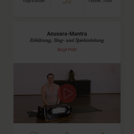
Yoga-Klassen
Faszien , Füße
Anusara-Mantra
Erklärung, Sing- und Spielanleitung
Birgit Pöltl
Om Namah Shivaya Gurave
Da ich schon oft Fragen zum Mantra "Om Namah
Shivaya Gurave" erhalten habe, widme ich mich in
diesem Vortrag ganz der Erklärung der einzelnen Zeilen.
Außerdem zeige ich,…