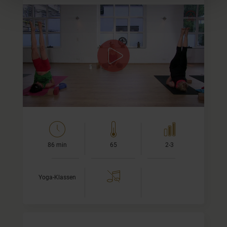
Anusara Live Klasse für mehr Erdung
Dieses Anusara Yoga inspirierte Video ist eine Live-Klasse
bei mir aus dem Studio und richtet sich eher an
fortgeschrittene Yogis und Yoginis. Das Thema ist…
86 min
65
2-3
Yoga-Klassen