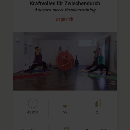
Kraftvolles für Zwischendurch
Anusara meets Faszientraining
Birgit Pöltl
Kraftvolle Anusara Klasse für Deine Beine
Dies ist eine kraftvolle, aber nicht übermäßig
anstrengende Klasse, die vor allem auf die
Oberschenkelmuskulatur abzielt. Außerdem werden wir
mit einem…
43 min
55
2