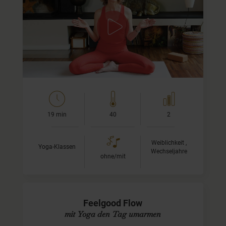
inkl. kühlender Atemübung bei
Hitzewallungen
Diese Yogapraxis hilft Dir mit den körperlichen
Veränderungen während der Wechseljahre besser
umzugehen und das, was mit Dir geschieht, besser…
19 min
40
2
Weiblichkeit ,
Yoga-Klassen
Wechseljahre
ohne/mit
Feelgood Flow
mit Yoga den Tag umarmen