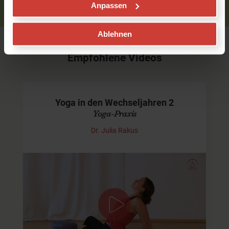
Anpassen
Ablehnen
Empfohlene Videos
Yoga in den Wechseljahren 2
Yoga-Praxis
Dr. Julia Rakus
Übungen für Frauen in Wechseljahren
Im heutigen Video aus der Reihe
Yoga in den
Wechseljahren
zeige ich Dir Yogaübungen und eine
Atem- und Visualisationstechnik, die Dir während der
Wechseljahre…