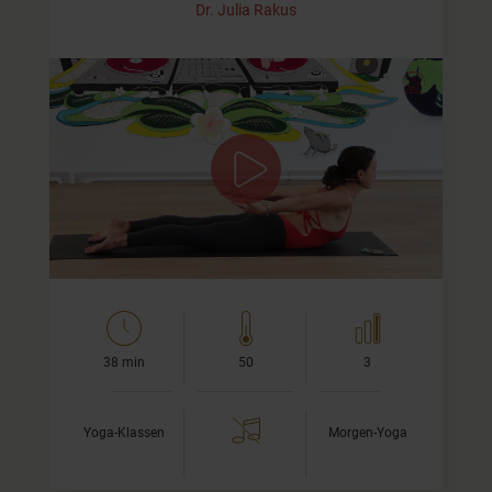
Dr. Julia Rakus
Yoga am Morgen
In diesem Video dehnen und strecken wir unsere noch
müden Körper zunächst und gehen dann in einige
kräfitgende Asanas hinein. Die Asana-Sequenz, die ich Dir
zusammengestellt habe,…
38 min
50
3
Yoga-Klassen
Morgen-Yoga