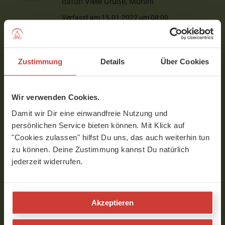
dafür! Viele Grüße, Mohini
Verfasst am 15.01.2022 um 08:00
Angela
Zustimmung
Details
Über Cookies
Liebe Julia, vielen Dank für diese Infos, ich
werde die Kräuter auf jeden Fall
Wir verwenden Cookies.
ausprobieren! Was ich super finde, das es
mal Kräuter aus unseren Breitengraden
Damit wir Dir eine einwandfreie Nutzung und
sind! Vielen lieben Dank! Angela
persönlichen Service bieten können. Mit Klick auf
"Cookies zulassen" hilfst Du uns, das auch weiterhin tun
Verfasst am 15.11.2018 um 08:50
zu können. Deine Zustimmung kannst Du natürlich
jederzeit widerrufen.
Um Kommentare schreiben zu können, musst Du
eingeloggt sein.
Bitte
logge
Dich zuerst ein bzw.
registriere
Dich.
Akzeptieren