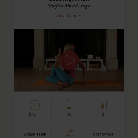
Sanftes Abend-Yoga
Julia Mander
Sanfte Asana-Sequenz für den
Abend
In diesem Yoga Video für den Abend erwartet Dich
zunächst eine beruhigende Atemübung. Danach fließen
wir durch einen Flow, der auf sanfte Weise fast alle…
37 min
45
2
Yoga-Klassen
Abend-Yoga