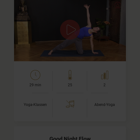
Zur Ruhe kommen
Der Mondgruss wirkt kühlend und entspannend und ist
deshalb perfekt für den Abend geeignet.
Er entfaltet seine Wirkung am besten kurz vor dem
Schlafengehen, um die Erlebnisse des…
29 min
25
2
Yoga-Klassen
Abend-Yoga
Good Night Flow