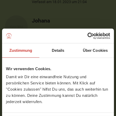
Verfasst am 18.01.2023 um 21:04
Johana
Vielen Dank, Barbie! Deine Videos und
Deine Stimme sind harmonisch. Ich finde
mich wieder nach 30 Jahren Pause seit
meiner Tanzausbildung
Zustimmung
Details
Über Cookies
Verfasst am 18.04.2020 um 21:45
Wir verwenden Cookies.
Beatrix
Damit wir Dir eine einwandfreie Nutzung und
persönlichen Service bieten können. Mit Klick auf
Danke liebe Barbi, eine sehr angenehme
"Cookies zulassen" hilfst Du uns, das auch weiterhin tun
Sequenz!
zu können. Deine Zustimmung kannst Du natürlich
LG Beatrix
jederzeit widerrufen.
Verfasst am 22.04.2019 um 18:05