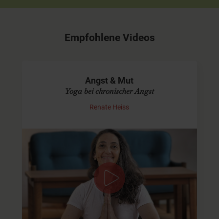
Empfohlene Videos
Angst & Mut
Yoga bei chronischer Angst
Renate Heiss
Demut & Akzeptanz fördern
Mit der Angst umzugehen und aus ihr herauszukommen
kann sehr schwer sein. Was dabei helfen kann, ist eine
innere Haltung der Akzeptanz und des Loslassens. Denn
wenn wir…