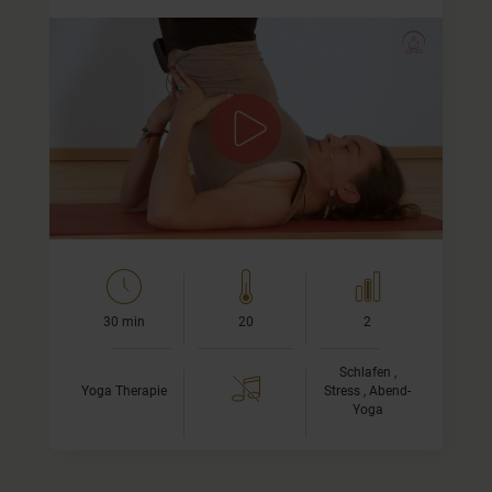
Übungen und Tipps für Deine Ruhephase
Viele Menschen leiden unter Schlafstörungen. Dazu
zählen Einschlaf-, aber auch Durchschlafstörungen.
Dieses spezielle Yogavideo bei Schlafstörungen zeigt Dir…
30 min
20
2
Schlafen ,
Yoga Therapie
Stress , Abend-
Yoga