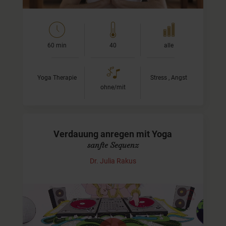
60 min
40
alle
Yoga Therapie
Stress , Angst
ohne/mit
Verdauung anregen mit Yoga
sanfte Sequenz
Dr. Julia Rakus
Yoga hilft bei Verdauungsbeschwerden
Diese sanfte Sequenz richtet sich an all jene, die öfter