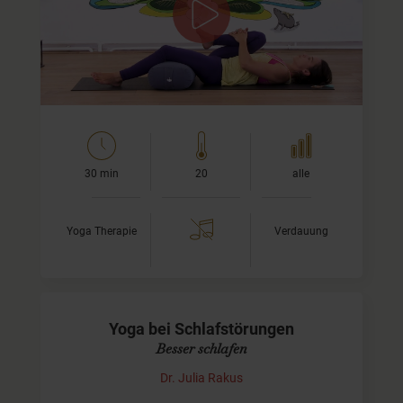
unter Verdauungsbeschwerden leiden, insbesondere
unter Verstopfungen und dabei mitunter auch
Schmerzen…
30 min
20
alle
Yoga Therapie
Verdauung
Yoga bei Schlafstörungen
Besser schlafen
Dr. Julia Rakus