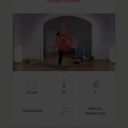
Naissan Schneider
Sonnengruß mit Sundaram
In diesem Video fließen wir durch den Sonnengruß,
musikalisch begleitet von Sundaram. Die Verbindung aus
Asana-Praxis und Mantra-Gesang hat für mich immer
einen ganz…
22 min
55
2
Mantren ,
Yoga-Klassen
Morgen-Yoga