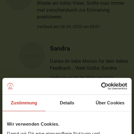
Wieder ein tolles Video. Sollte man immer
mal zwischendurch zur Erinnerung
praktizieren.
Verfasst am 26.09.2020 um 09:01
Sandra
Danke dir liebe Marion für dein liebes
Feedback... Viele Grüße, Sandra
Verfasst am 29.09.2020 um 14:21
Indina
Zustimmung
Details
Über Cookies
Liebe Sandra
Wir verwenden Cookies.
Eine wundervoll-wohltuende Praxis und wie
immer so angenehm-achtsam angeleitet
Damit wir Dir eine einwandfreie Nutzung und