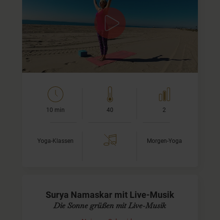
Asanas
Dieses kurze Yoga-Video beinhaltet mehrere Runden der
vielleicht bekanntesten Yoga-Übung überhaupt, des
Sonnengrusses oder Surya Namaskar. Ideal als…
10 min
40
2
Yoga-Klassen
Morgen-Yoga
Surya Namaskar mit Live-Musik
Die Sonne grüßen mit Live-Musik