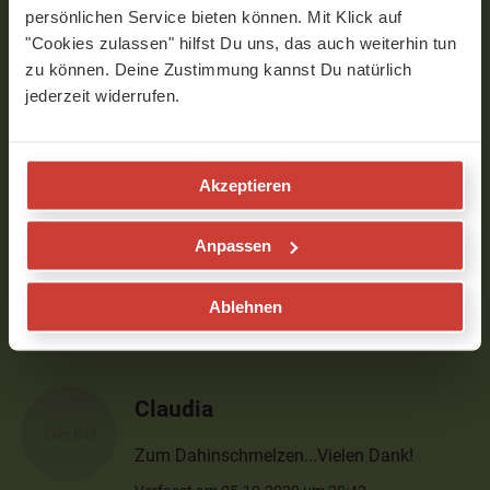
persönlichen Service bieten können. Mit Klick auf
Christine
"Cookies zulassen" hilfst Du uns, das auch weiterhin tun
zu können. Deine Zustimmung kannst Du natürlich
Jedes Mal einfach wunderbar, gerne mehr
jederzeit widerrufen.
:–)
Verfasst am 08.10.2020 um 18:34
Akzeptieren
Joanna
Anpassen
Vielen Dank, und viel Freude beim
„schmelzen“!! :-)
Ablehnen
Verfasst am 05.10.2020 um 21:01
Claudia
Zum Dahinschmelzen...Vielen Dank!