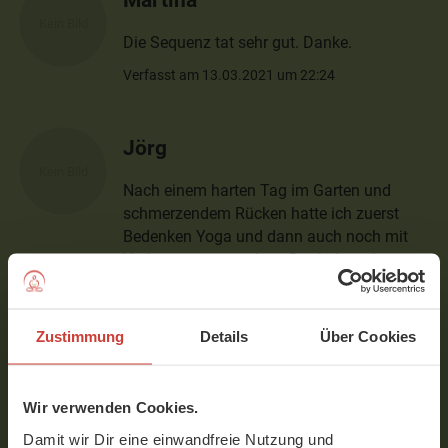
Die Sequenz tat sehr gut. Danke.
Verfasst am 13.03.2021 um 22:24
Jörg
Nach einem harten Tag im Garten und
schmerzendem Rücken hatte ich zuerst
Bedenken Yoga und dann auch noch mit
Vorbeugen zu machen. Dank der sehr
sensiblen Führung wurde es dann zu einem
schönen Erlebnis und der Rücken ist
mitgeschmolzen.
Zustimmung
Details
Über Cookies
Ganz lieben Dank für diese Sequenz!
Wir verwenden Cookies.
Verfasst am 27.02.2021 um 18:50
Damit wir Dir eine einwandfreie Nutzung und