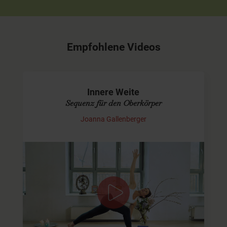
Empfohlene Videos
Innere Weite
Sequenz für den Oberkörper
Joanna Gallenberger
Leichtes Herz
In dieser Anusara-Sequenz legen wir den Fokus auf den
Oberkörper. Wir generieren mehr Raum für die Lunge,
damit sich der Atem frei entfalten kann. Dadurch
bekommen wir ein Gefühl der…