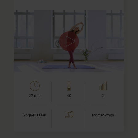
Im weiblichen Prinzip ausdehen
Diese Klasse finde ich zwar besonders schön für uns
Frauen, sie ist jedoch genauso gut für Männer geeignet,
die ihre weibliche Energie fließen lassen möchten. Im…
27 min
40
2
Yoga-Klassen
Morgen-Yoga