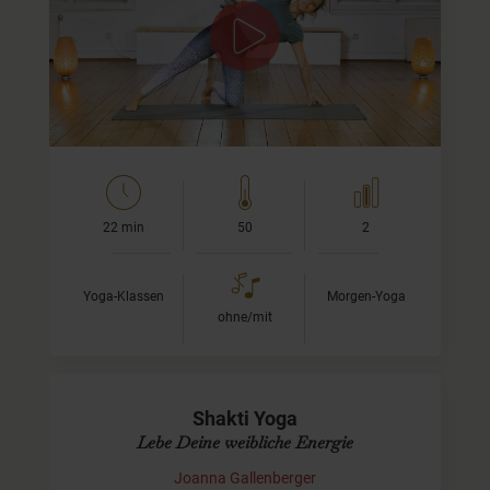
Diese kurze Yogaeinheit lädt Dich ein, Deinen gesamten
Körper durchzubewegen und gleichzeitig aus dem Kopf
in den Körper zu finden. Perfekt für zwischendurch, bietet
sie eine…
22 min
50
2
Yoga-Klassen
Morgen-Yoga
ohne/mit
Shakti Yoga
Lebe Deine weibliche Energie
Joanna Gallenberger